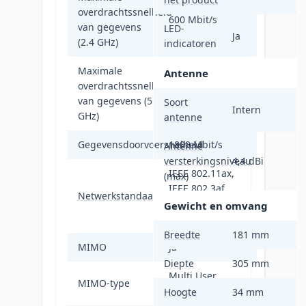
overdrachtssnelheid
600 Mbit/s
van gegevens
LED-
Ja
(2.4 GHz)
indicatoren
Maximale
Antenne
overdrachtssnelheid
1200 Mbit/s
van gegevens (5
Soort
Intern
GHz)
antenne
Gegevensdoorvoersnelheid
1800 Mbit/s
Antenne
versterkingsniveau
4,4 dBi
IEEE 802.11ax,
(max)
IEEE 802.3af,
Netwerkstandaard
IEEE 802.3at,
Gewicht en omvang
IEEE 802.3bt
Breedte
181 mm
MIMO
Ja
Diepte
305 mm
Multi User
MIMO-type
MIMO
Hoogte
34 mm