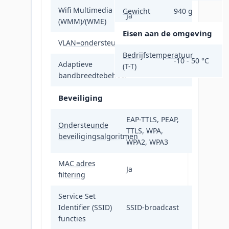
Wifi Multimedia
Gewicht
940 g
Ja
(WMM)/(WME)
Eisen aan de omgeving
VLAN=ondersteuning
Ja
Bedrijfstemperatuur
-10 - 50 °C
Adaptieve
(T-T)
Ja
bandbreedtebeheer
Beveiliging
EAP-TTLS, PEAP,
Ondersteunde
TTLS, WPA,
beveiligingsalgoritmen
WPA2, WPA3
MAC adres
Ja
filtering
Service Set
Identifier (SSID)
SSID-broadcast
functies