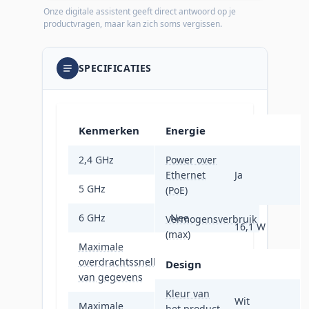
Onze digitale assistent geeft direct antwoord op je
productvragen, maar kan zich soms vergissen.
SPECIFICATIES
Kenmerken
Energie
2,4 GHz
Power over
Ja
Ethernet
Ja
5 GHz
Ja
(PoE)
6 GHz
Nee
Vermogensverbruik
16,1 W
(max)
Maximale
overdrachtssnelheid
1200 Mbit/s
Design
van gegevens
Kleur van
Wit
Maximale
het product