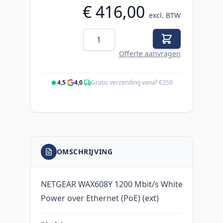
€ 416,00
excl. BTW
Aantal
Offerte aanvragen
4,5
·
4,0
·
Gratis verzending vanaf €250
OMSCHRIJVING
NETGEAR WAX608Y 1200 Mbit/s White
Power over Ethernet (PoE) (ext)