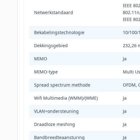
IEEE 802
Netwerkstandaard
802.11n,
IEEE 802
Bekabelingstechnologie
10/100/
Dekkingsgebied
232,26 
MIMO
Ja
MIMO-type
Multi U
Spread spectrum methode
OFDM, 
Wifi Multimedia (WMM)/(WME)
Ja
VLAN=ondersteuning
Ja
Draadloze meshing
Ja
Bandbreedteaansturing
Ja