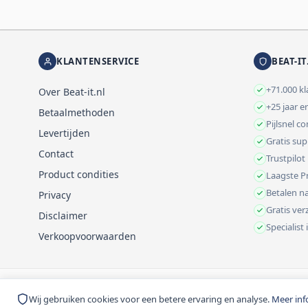
KLANTENSERVICE
BEAT-IT
+71.000 k
Over Beat-it.nl
+25 jaar e
Betaalmethoden
Pijlsnel c
Levertijden
Gratis su
Contact
Trustpilot
Product condities
Laagste Pr
Betalen na
Privacy
Gratis ve
Disclaimer
Specialist
Verkoopvoorwaarden
© 1999-2026 Beat-it.nl. Vermelde prijzen zijn excl. BTW tenzij anders 
Wij gebruiken cookies voor een betere ervaring en analyse.
Meer inf