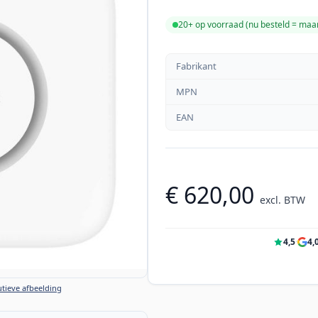
20+ op voorraad (
nu besteld = ma
Fabrikant
MPN
EAN
€ 620,00
excl. BTW
4,5
·
4,
tieve afbeelding