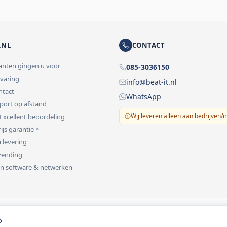
.NL
CONTACT
lanten gingen u voor
085-3036150
rvaring
info@beat-it.nl
ontact
WhatsApp
pport op afstand
Wij leveren alleen aan bedrijven/i
 Excellent beoordeling
ijs garantie *
 levering
rzending
 in software & netwerken
vermeld.
o