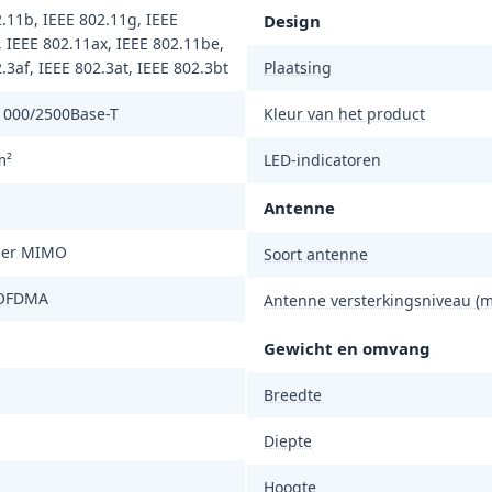
.11b, IEEE 802.11g, IEEE
Design
 IEEE 802.11ax, IEEE 802.11be,
.3af, IEEE 802.3at, IEEE 802.3bt
Plaatsing
1000/2500Base-T
Kleur van het product
m²
LED-indicatoren
Antenne
ser MIMO
Soort antenne
OFDMA
Antenne versterkingsniveau (m
Gewicht en omvang
Breedte
Diepte
Hoogte