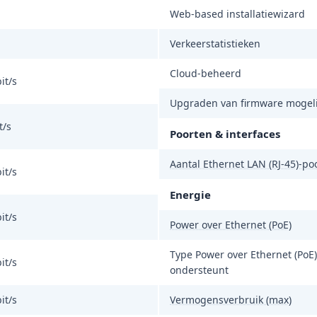
Web-based installatiewizard
Verkeerstatistieken
Cloud-beheerd
it/s
Upgraden van firmware mogeli
t/s
Poorten & interfaces
Aantal Ethernet LAN (RJ-45)-po
it/s
Energie
it/s
Power over Ethernet (PoE)
Type Power over Ethernet (PoE)
it/s
ondersteunt
it/s
Vermogensverbruik (max)