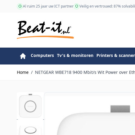
Ga naar de inhoud
Al ruim 25 jaar uw ICT partner
Veilig en vertrouwd: 87% solvabili
Computers
Tv's & monitoren
Printers & scanner
Home
/
NETGEAR WBE718 9400 Mbit/s Wit Power over Eth