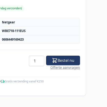
andag verzonden
)
Netgear
WBE718-111EUS
0606449169423
Aantal
Bestel nu
Offerte aanvragen
0
·
Gratis verzending vanaf €250