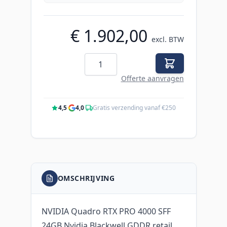
€ 1.902,00
excl. BTW
Aantal
Offerte aanvragen
4,5
·
4,0
·
Gratis verzending vanaf €250
OMSCHRIJVING
NVIDIA Quadro RTX PRO 4000 SFF
24GB Nvidia Blackwell GDDR retail