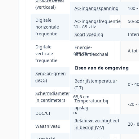
Grootte beeld
33,6 cm
(verticaal)
AC-ingangsspanning
100 -
Digitale
AC-ingangsfrequentie
50/60
horizontale
30 - 85 kHz
frequentie
Soort voeding
Inter
Digitale
Energie-
A tot
verticale
48 - 75 Hz
efficiëntieschaal
frequentie
Eisen aan de omgeving
Sync-on-green
Ja
(SOG)
Bedrijfstemperatuur
0 - 4
(T-T)
Schermdiameter
68,6 cm
in centimeters
Temperatuur bij
-20 -
opslag
DDC/CI
Ja
Relatieve vochtigheid
20 - 
Waasniveau
25 procent
in bedrijf (V-V)