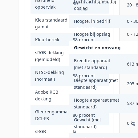
Hardheid
Luchtvochtigheid bij
3H
20 - 
oppervlak
opslag
Kleurstandaard
sRGB, NTSC,
Hoogte, in bedrijf
0 - 3
gamut
Adobe RGB
Hoogte bij opslag
0 - 1
Kleurbereik
88 procent
Gewicht en omvang
sRGB-dekking
102 procent
(gemiddeld)
Breedte apparaat
613 
(met standaard)
NTSC-dekking
88 procent
(normaal)
Diepte apparaat (met
205 
standaard)
Adobe RGB
83 procent
dekking
Hoogte apparaat (met
537 
standaard)
Gleurengamma
80 procent
DCI-P3
Gewicht (met
6 kg
standaard)
sRGB
Ja