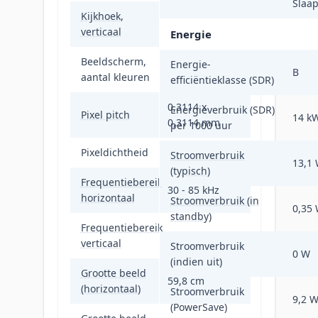
Slaa
Kijkhoek,
178°
verticaal
Energie
Beeldscherm,
16,7 miljoen
Energie-
B
aantal kleuren
kleuren
efficiëntieklasse (SDR)
0,3114 x
Energieverbruik (SDR)
Pixel pitch
14 k
0,3114 mm
per 1000 uur
Pixeldichtheid
82 ppi
Stroomverbruik
13,1
(typisch)
Frequentiebereik
30 - 85 kHz
horizontaal
Stroomverbruik (in
0,35
standby)
Frequentiebereik
48 - 75 Hz
verticaal
Stroomverbruik
0 W
(indien uit)
Grootte beeld
59,8 cm
(horizontaal)
Stroomverbruik
9,2 
(PowerSave)