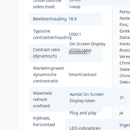
Ondersteunde
720p, 768p,
video-modi
1080p
Portu
Neder
Beeldverhouding
16:9
Fins,
Typische
Griek
1000:1
contrastverhouding
Itali
On Screen Display
Korea
Contrast ratio
(OSD)-talen
Russi
50000000:1
(dynamisch)
Vere
Chine
Marketingnaam
Zweed
dynamische
SmartContrast
Chine
contrastratio
Oekr
Maximale
Aantal On Screen
21
refresh
75 Hz
Display-talen
snelheid
Plug and play
Ja
Kijkhoek,
178°
horizontaal
Inges
LED-indicatoren