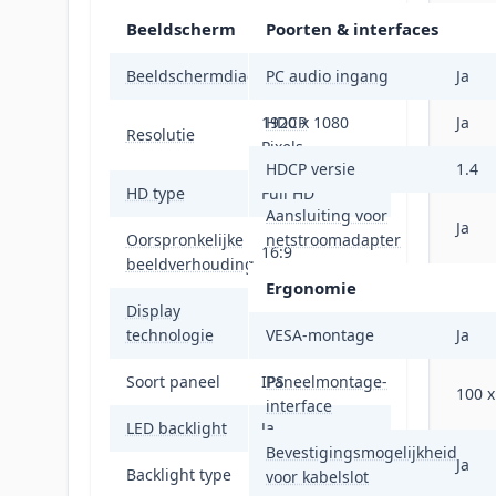
Beeldscherm
Poorten & interfaces
Beeldschermdiagonaal
68,6 cm (27")
PC audio ingang
Ja
1920 x 1080
HDCP
Ja
Resolutie
Pixels
HDCP versie
1.4
HD type
Full HD
Aansluiting voor
Ja
Oorspronkelijke
netstroomadapter
16:9
beeldverhouding
Ergonomie
Display
LED
technologie
VESA-montage
Ja
Soort paneel
IPS
Paneelmontage-
100 
interface
LED backlight
Ja
Bevestigingsmogelijkheid
Ja
Backlight type
W-LED
voor kabelslot