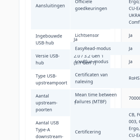
Officiële
Ergo
USB 3.2 x 4
Aansluitingen
goedkeuringen
CU-E
(downstream
UKRA
with 1 fast
Comfo
charge B.C 1.2)
Lichtsensor
Ja
Ingebouwde
Ja
USB-hub
EasyRead-modus
Ja
Versie USB-
2.0 / 3.2 Gen 1
LowBlue-modus
Ja
hub
(3.1 Gen 1)
Certificaten van
Type USB-
RoHS
USB Type-B
naleving
upstreampoort
Mean time between
Aantal
7000
failures (MTBF)
upstream-
1
poorten
CB, F
003, 
Aantal USB
Ergo
Type-A
Certificering
4
CU-E
downstream-