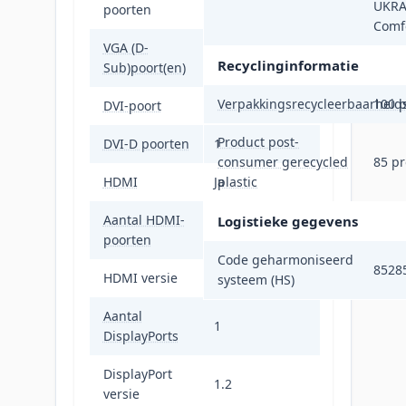
UKRA
poorten
Comfo
VGA (D-
1
Recyclinginformatie
Sub)poort(en)
Verpakkingsrecycleerbaarheid
100 p
DVI-poort
Ja
Product post-
DVI-D poorten
1
consumer gerecycled
85 pr
HDMI
Ja
plastic
Aantal HDMI-
Logistieke gegevens
1
poorten
Code geharmoniseerd
8528
HDMI versie
1.4
systeem (HS)
Aantal
1
DisplayPorts
DisplayPort
1.2
versie