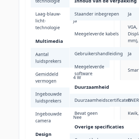
Inhoud van de verpakking
technologie
Laag-blauw-
Staander inbegrepen
Ja
licht-
Ja
VGA,
technologie
Meegeleverde kabels
Displ
mm),
Multimedia
Gebruikershandleiding
Ja
Aantal
2
luidsprekers
Meegeleverde
Smar
software
Gemiddeld
4 W
vermogen
Duurzaamheid
Ingebouwde
Ja
Duurzaamheidscertificaten
ENER
luidsprekers
Bevat geen
Kwik,
Ingebouwde
Nee
camera
Overige specificaties
Design