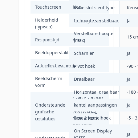
Touchscreen
Nee
Kabelslot sleuf type
Kens
Helderheid
In hoogte verstelbaar
Ja
250 cd/m²
(typisch)
Verstelbare hoogte
15 c
Responstijd
4 ms
(max)
Beeldoppervlakte
Mat
Scharnier
Ja
Antireflectiescherm
Ja
Pivot hoek
-90 -
Beeldscherm
Draaibaar
Ja
Flat
vorm
Horizontaal draaibaar
-180 
1280 x 720 (HD
Ondersteunde
720), 1360 x
kantel aanpassingen
Ja
grafische
768 (WXGA),
Bereik kantelhoek
-5 - 3
resoluties
1920 x 1080
(HD 1080)
On Screen Display
Ja
(OSD)