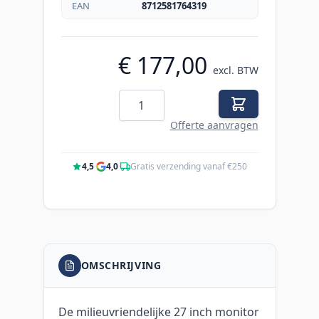
EAN
8712581764319
€ 177,00
excl. BTW
Aantal
Offerte aanvragen
4,5
·
4,0
·
Gratis verzending vanaf €250
OMSCHRIJVING
De milieuvriendelijke 27 inch monitor