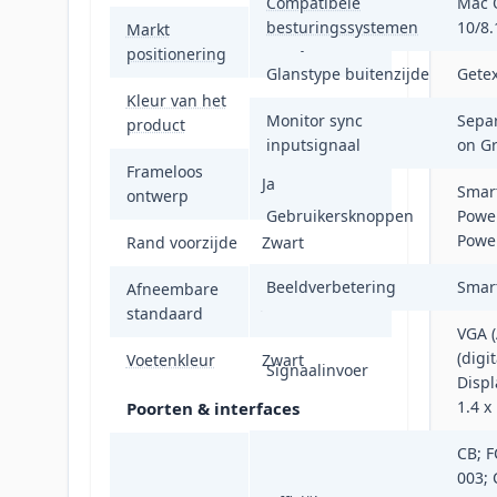
Compatibele
Mac 
besturingssystemen
10/8.
Markt
Bedrijf
positionering
Glanstype buitenzijde
Gete
Kleur van het
Zwart
Monitor sync
Separ
product
inputsignaal
on G
Frameloos
Ja
Smar
ontwerp
Gebruikersknoppen
Powe
Powe
Rand voorzijde
Zwart
Beeldverbetering
Smar
Afneembare
Ja
standaard
VGA (
(digi
Voetenkleur
Zwart
Signaalinvoer
Displ
1.4 x
Poorten & interfaces
CB; F
USB-B x 1
003; 
(upstream),