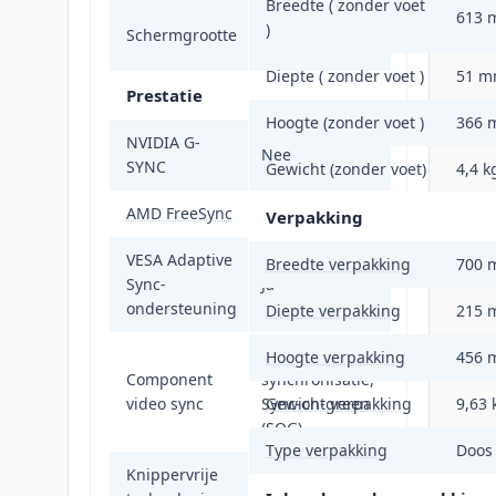
Breedte ( zonder voet
613 
27 inch/68.6
)
Schermgrootte
cm
Diepte ( zonder voet )
51 
Prestatie
Hoogte (zonder voet )
366 
NVIDIA G-
Nee
SYNC
Gewicht (zonder voet)
4,4 k
AMD FreeSync
Nee
Verpakking
VESA Adaptive
Breedte verpakking
700 
Sync-
Ja
ondersteuning
Diepte verpakking
215 
Gescheiden
Hoogte verpakking
456 
Component
synchronisatie,
video sync
Sync-on-green
Gewicht verpakking
9,63 
(SOG)
Type verpakking
Doos
Knippervrije
Ja