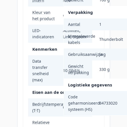
Intern
Nee
Verpakking
Kleur van
Goud, Grijs
het product
Aantal
1
LED-
Activiteit,
Meegeleverde
indicatoren
Link, Stroom
Thunderbolt
kabels
Kenmerken
Gebruiksaanwijzing
Ja
Data
Gewicht
transfer
330 g
10 Gbit/s
verpakking
snelheid
(max)
Logistieke gegevens
Eisen aan de omgeving
Code
geharmoniseerd
84733020
Bedrijfstemperatuur
0 - 40 °C
systeem (HS)
(T-T)
Relatieve