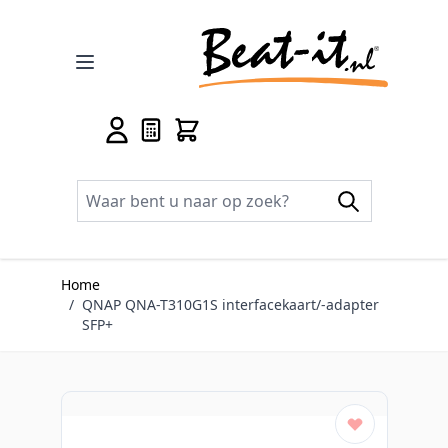
Ga naar de inhoud
Home
/
QNAP QNA-T310G1S interfacekaart/-adapter
SFP+