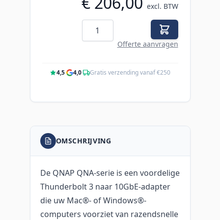
€ 206,00
excl. BTW
Aantal
Offerte aanvragen
4,5
·
4,0
·
Gratis verzending vanaf €250
OMSCHRIJVING
De QNAP QNA-serie is een voordelige
Thunderbolt 3 naar 10GbE-adapter
die uw Mac®- of Windows®-
computers voorziet van razendsnelle