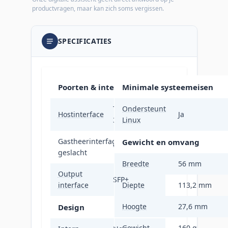
productvragen, maar kan zich soms vergissen.
SPECIFICATIES
Poorten & interfaces
Minimale systeemeisen
Thunderbolt
Ondersteunt
Hostinterface
Ja
3
Linux
Gastheerinterface
Gewicht en omvang
Vrouw
geslacht
Breedte
56 mm
Output
SFP+
interface
Diepte
113,2 mm
Hoogte
27,6 mm
Design
Gewicht
160 g