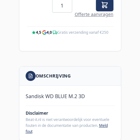
Aantal
Offerte aanvragen
4,5
·
4,0
·
Gratis verzending vanaf €250
OMSCHRIJVING
Sandisk WD BLUE M.2 3D
Disclaimer
Beat-it.nl is niet verantwoordelijk voor eventuele
fouten in de documentatie van producten.
Meld
fout