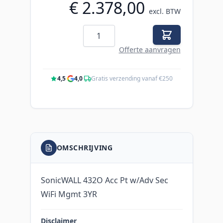
€ 2.378,00
excl. BTW
Aantal
Offerte aanvragen
4,5
·
4,0
·
Gratis verzending vanaf €250
OMSCHRIJVING
SonicWALL 432O Acc Pt w/Adv Sec
WiFi Mgmt 3YR
Disclaimer