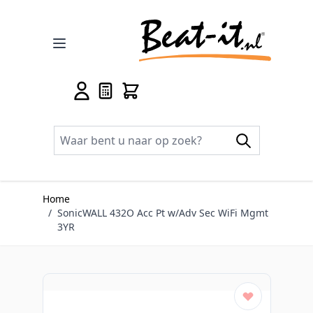
Ga naar de inhoud
Home
/
SonicWALL 432O Acc Pt w/Adv Sec WiFi Mgmt
3YR