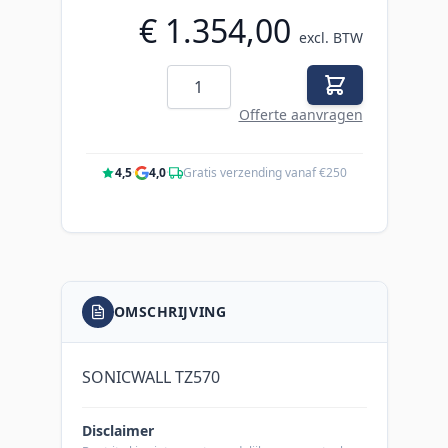
€ 1.354,00
excl. BTW
Aantal
Offerte aanvragen
4,5
·
4,0
·
Gratis verzending vanaf €250
OMSCHRIJVING
SONICWALL TZ570
Disclaimer