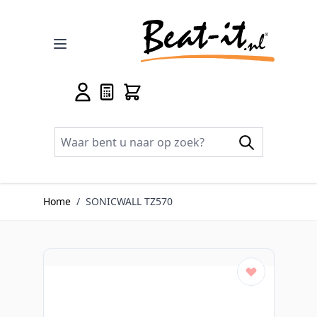
Ga naar de inhoud
Home
/
SONICWALL TZ570