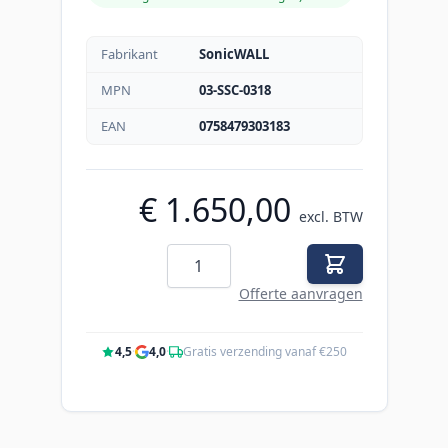
Fabrikant
SonicWALL
MPN
03-SSC-0318
EAN
0758479303183
€ 1.650,00
excl. BTW
Aantal
Offerte aanvragen
4,5
·
4,0
·
Gratis verzending vanaf €250