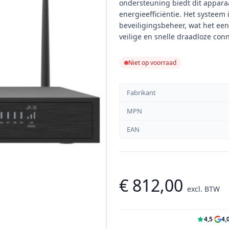
ondersteuning biedt dit apparaat
energieefficiëntie. Het systeem
beveiligingsbeheer, wat het ee
veilige en snelle draadloze con
Niet op voorraad
Fabrikant
MPN
EAN
€ 812,00
excl. BTW
4,5
·
4,