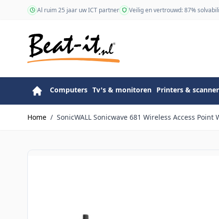
Ga naar de inhoud
Al ruim 25 jaar uw ICT partner
Veilig en vertrouwd: 87% solvabili
Computers
Tv's & monitoren
Printers & scanner
Home
/
SonicWALL Sonicwave 681 Wireless Access Point 