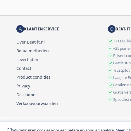
KLANTENSERVICE
BEAT-IT
+71.000 k
Over Beat-it.nl
+25 jaar e
Betaalmethoden
Pijlsnel c
Levertijden
Gratis su
Contact
Trustpilot
Product condities
Laagste Pr
Betalen na
Privacy
Gratis ve
Disclaimer
Specialist
Verkoopvoorwaarden
© 1999-2026 Beat-it.nl. Vermelde prijzen zijn excl. BTW tenzij anders 
Wij gebruiken cookies voor een betere ervaring en analyse.
Meer inf