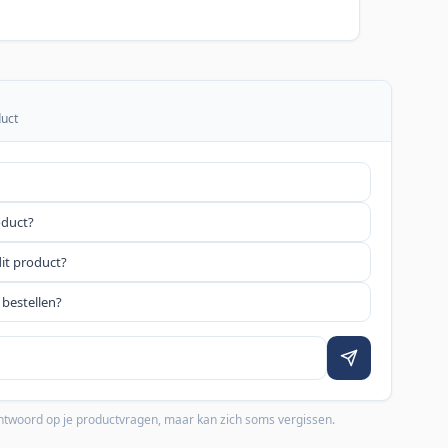
duct
oduct?
dit product?
 bestellen?
 antwoord op je productvragen, maar kan zich soms vergissen.