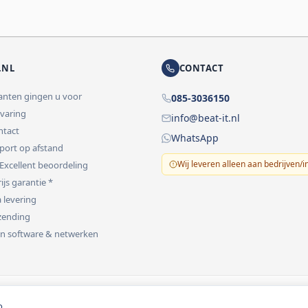
.NL
CONTACT
lanten gingen u voor
085-3036150
rvaring
info@beat-it.nl
ontact
WhatsApp
pport op afstand
Wij leveren alleen aan bedrijven/i
 Excellent beoordeling
ijs garantie *
 levering
rzending
 in software & netwerken
vermeld.
o