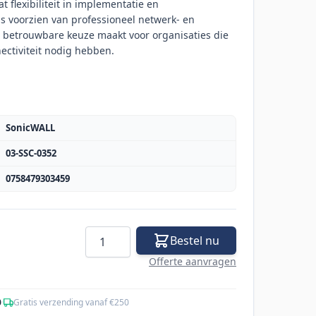
 flexibiliteit in implementatie en
 is voorzien van professioneel netwerk- en
n betrouwbare keuze maakt voor organisaties die
nectiviteit nodig hebben.
SonicWALL
03-SSC-0352
0758479303459
Aantal
Bestel nu
Offerte aanvragen
0
·
Gratis verzending vanaf €250