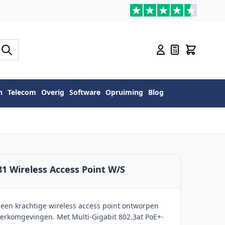
n
Telecom
Overig
Software
Opruiming
Blog
1 Wireless Access Point W/S
een krachtige wireless access point ontworpen
werkomgevingen. Met Multi-Gigabit 802.3at PoE+-