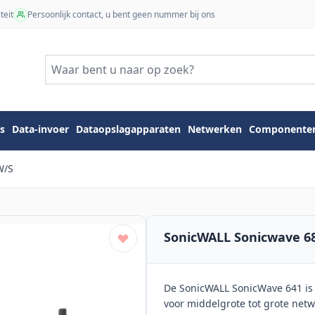
teit
Persoonlijk contact, u bent geen nummer bij ons
s
Data-invoer
Dataopslagapparaten
Netwerken
Componente
W/S
SonicWALL Sonicwave 68
De SonicWALL SonicWave 641 is 
voor middelgrote tot grote net