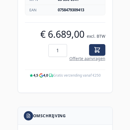
EAN
0758479309413
€ 6.689,00
excl. BTW
Aantal
Offerte aanvragen
4,5
·
4,0
·
Gratis verzending vanaf €250
OMSCHRIJVING