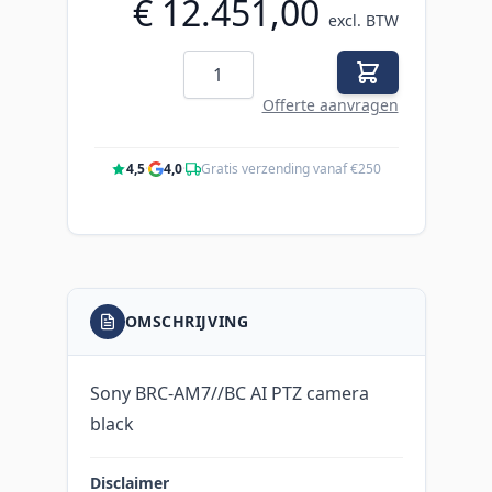
€ 12.451,00
excl. BTW
Aantal
Offerte aanvragen
4,5
·
4,0
·
Gratis verzending vanaf €250
OMSCHRIJVING
Sony BRC-AM7//BC AI PTZ camera
black
Disclaimer