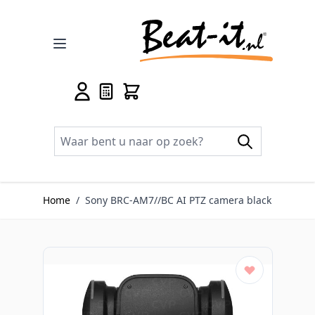
Ga naar de inhoud
Home
/
Sony BRC-AM7//BC AI PTZ camera black