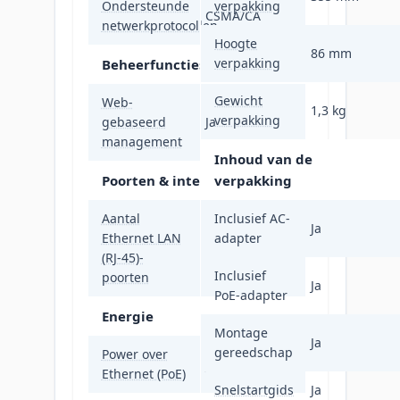
Ondersteunde
verpakking
CSMA/CA
netwerkprotocollen
Hoogte
86 mm
verpakking
Beheerfuncties
Gewicht
Web-
1,3 kg
verpakking
gebaseerd
Ja
management
Inhoud van de
Poorten & interfaces
verpakking
Aantal
Inclusief AC-
Ja
Ethernet LAN
adapter
2
(RJ-45)-
Inclusief
poorten
Ja
PoE-adapter
Energie
Montage
Ja
gereedschap
Power over
Ja
Ethernet (PoE)
Snelstartgids
Ja