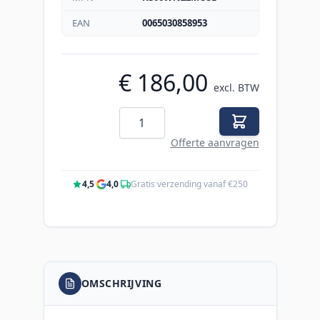
EAN
0065030858953
€ 186,00
excl. BTW
Aantal
Offerte aanvragen
4,5
·
4,0
·
Gratis verzending vanaf €250
OMSCHRIJVING