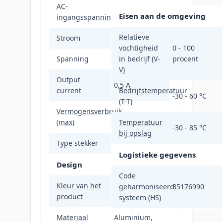
AC-
100 - 240 V
Eisen aan de omgeving
ingangsspanning
Relatieve
Stroom
1 A
vochtigheid
0 - 100
Spanning
48 V
in bedrijf (V-
procent
V)
Output
0,5 A
current
Bedrijfstemperatuur
-30 - 60 °C
(T-T)
Vermogensverbruik
13,5 W
(max)
Temperatuur
-30 - 85 °C
bij opslag
Type stekker
Type N
Logistieke gegevens
Design
Code
Kleur van het
geharmoniseerd
85176990
Grijs
product
systeem (HS)
Materiaal
Aluminium,