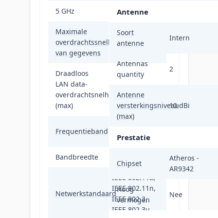
5 GHz
Ja
Antenne
Maximale
Soort
Intern
overdrachtssnelheid
300 Mbit/s
antenne
van gegevens
Antennas
2
Draadloos
quantity
LAN data-
300 Mbit/s
overdrachtsnelheid
Antenne
(max)
versterkingsniveau
10 dBi
(max)
5.2 - 5.805
Frequentieband
GHz
Prestatie
Bandbreedte
0,04 GHz
Atheros -
Chipset
AR9342
IEEE 802.11a,
IEEE 802.11n,
Hoog
Netwerkstandaard
Nee
IEEE 802.3,
vermogen
IEEE 802.3u