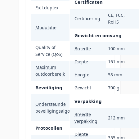
Certificaten
Full duplex
Ja
CE, FCC,
Certificering
16-QAM, 64-
RoHS
Modulatie
QAM, BPSK,
OFDM, QPSK
Gewicht en omvang
Quality of
Breedte
100 mm
Ja
Service (QoS)
Diepte
161 mm
Maximum
3700 m
outdoorbereik
Hoogte
58 mm
Beveiliging
Gewicht
700 g
AES, TKIP,
Verpakking
Ondersteunde
WEP, WPA,
beveiligingsalgoritmen
WPA2
Breedte
212 mm
verpakking
Protocollen
Diepte
355 mm