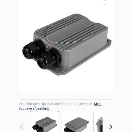
Afbeeldingen zijn indicatief en kunnen afwijken.
Meld
foutieve afbeelding
View larger image
View larger image
View large