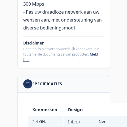
300 Mbps
- Pas uw draadloze netwerk aan uw
wensen aan, met ondersteuning van
diverse bedieningsmodi
Disclaimer
Beat-it.nl is niet verantwoordelijk voor eventuele
fouten in de documentatie van producten.
Meld
fout
SPECIFICATIES
Kenmerken
Design
2,4 GHz
Nee
Intern
Nee