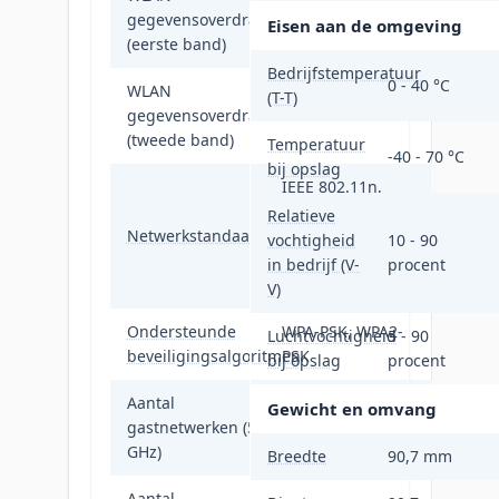
gegevensoverdrachtsnelheid
300 Mbit/s
Eisen aan de omgeving
(eerste band)
Bedrijfstemperatuur
0 - 40 °C
WLAN
(T-T)
gegevensoverdrachtsnelheid
867 Mbit/s
(tweede band)
Temperatuur
-40 - 70 °C
bij opslag
IEEE 802.11n,
IEEE 802.11a,
Relatieve
Netwerkstandaard
IEEE 802.11ac,
vochtigheid
10 - 90
IEEE 802.11b,
in bedrijf (V-
procent
IEEE 802.11g
V)
Ondersteunde
WPA-PSK, WPA2-
Luchtvochtigheid
5 - 90
beveiligingsalgoritmen
PSK
bij opslag
procent
Aantal
Gewicht en omvang
gastnetwerken (5
1
GHz)
Breedte
90,7 mm
Aantal