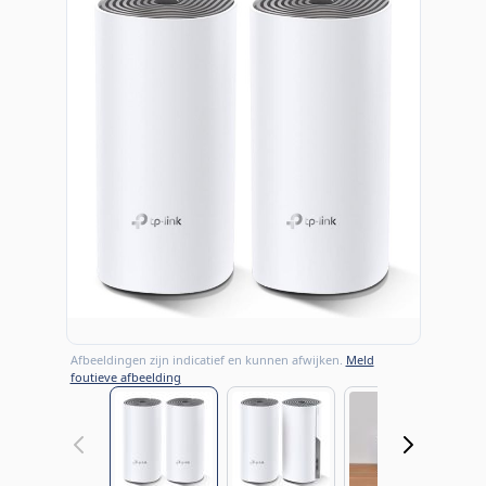
Afbeeldingen zijn indicatief en kunnen afwijken.
Meld
foutieve afbeelding
View larger image
View larger image
View large