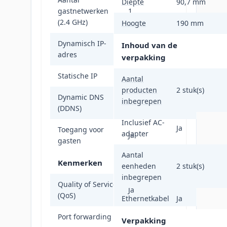
Diepte
90,7 mm
gastnetwerken
1
(2.4 GHz)
Hoogte
190 mm
Dynamisch IP-
Inhoud van de
Ja
adres
verpakking
Statische IP
Ja
Aantal
producten
2 stuk(s)
Dynamic DNS
inbegrepen
Ja
(DDNS)
Inclusief AC-
Ja
Toegang voor
adapter
Ja
gasten
Aantal
Kenmerken
eenheden
2 stuk(s)
inbegrepen
Quality of Service
Ja
(QoS)
Ethernetkabel
Ja
Port forwarding
Ja
Verpakking