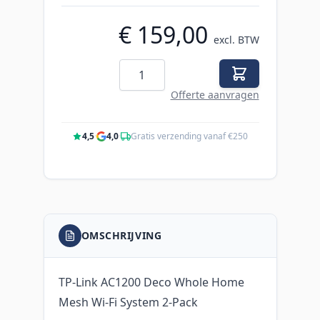
€ 159,00
excl. BTW
Aantal
Offerte aanvragen
4,5
·
4,0
·
Gratis verzending vanaf €250
OMSCHRIJVING
TP-Link AC1200 Deco Whole Home
Mesh Wi-Fi System 2-Pack