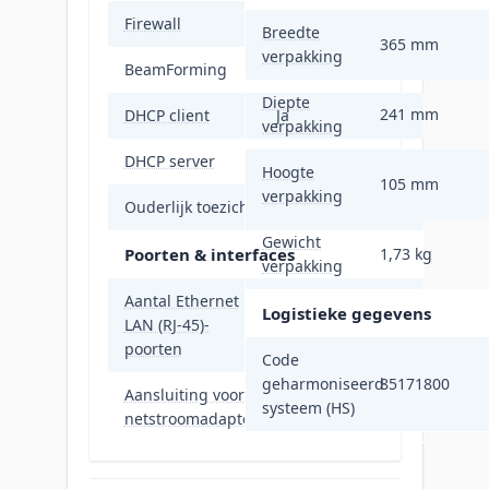
Firewall
SPI Firewall
Breedte
365 mm
verpakking
BeamForming
Ja
Diepte
241 mm
DHCP client
Ja
verpakking
DHCP server
Ja
Hoogte
105 mm
verpakking
Ouderlijk toezicht
Ja
Gewicht
Poorten & interfaces
1,73 kg
verpakking
Aantal Ethernet
Logistieke gegevens
LAN (RJ-45)-
2
poorten
Code
geharmoniseerd
85171800
Aansluiting voor
Ja
systeem (HS)
netstroomadapter