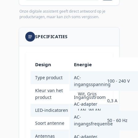
Onze digitale assistent geeft direct antwoord op je
productvragen, maar kan zich soms vergissen.
SPECIFICATIES
Design
Energie
Type product
AC-
Mesh-systeem
100 - 240 V
ingangsspanning
Kleur van het
Wit, Grijs
product
Ingangsstroom
0,3 A
AC-adapter
LED-indicatoren
LAN, WLAN
AC-
50 - 60 Hz
Soort antenne
Intern
ingangsfrequentie
Antennas
AC-adapter,