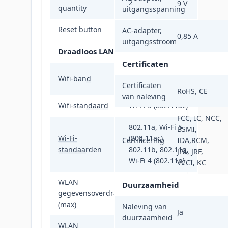
2
9 V
quantity
uitgangsspanning
Reset button
Ja
AC-adapter,
0,85 A
uitgangsstroom
Draadloos LAN
Certificaten
Dual-band (2.4
Wifi-band
GHz / 5 GHz)
Certificaten
RoHS, CE
van naleving
Wifi-standaard
Wi-Fi 5 (802.11ac)
FCC, IC, NCC,
802.11a, Wi-Fi 5
BSMI,
Wi-Fi-
(802.11ac),
Certificering
IDA,RCM,
standaarden
802.11b, 802.11g,
JPA, JRF,
Wi-Fi 4 (802.11n)
VCCI, KC
WLAN
Duurzaamheid
gegevensoverdrachtsnelheid
1167 Mbit/s
(max)
Naleving van
Ja
duurzaamheid
WLAN