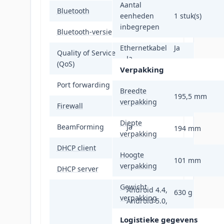
Aantal
Bluetooth
Ja
eenheden
1 stuk(s)
inbegrepen
Bluetooth-versie
4.2
Ethernetkabel
Ja
Quality of Service
Ja
(QoS)
Verpakking
Port forwarding
Ja
Breedte
195,5 mm
verpakking
Firewall
SPI Firewall
Diepte
BeamForming
Ja
194 mm
verpakking
DHCP client
Ja
Hoogte
101 mm
verpakking
DHCP server
Ja
Gewicht
Android 4.4,
630 g
verpakking
Android 5.0,
Android 5.1,
Logistieke gegevens
Android 6.0,