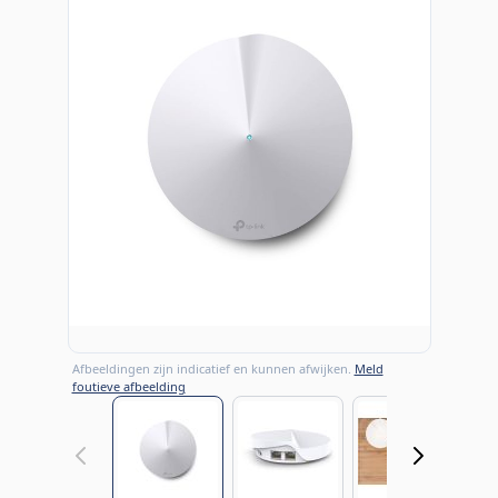
Afbeeldingen zijn indicatief en kunnen afwijken.
Meld
foutieve afbeelding
View larger image
View larger image
View large