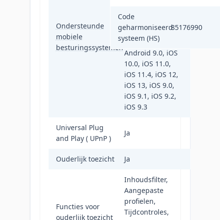
Android 7.0,
Code
Android 7.1,
Ondersteunde
geharmoniseerd
85176990
Android 7.1.2,
mobiele
systeem (HS)
Android 8.0,
besturingssystemen
Android 9.0, iOS
10.0, iOS 11.0,
iOS 11.4, iOS 12,
iOS 13, iOS 9.0,
iOS 9.1, iOS 9.2,
iOS 9.3
Universal Plug
Ja
and Play ( UPnP )
Ouderlijk toezicht
Ja
Inhoudsfilter,
Aangepaste
profielen,
Functies voor
Tijdcontroles,
ouderlijk toezicht