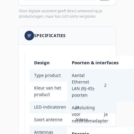
Onze digitale assistent geeft direct antwoord op je
productvragen, maar kan zich soms vergissen.
SPECIFICATIES
Design
Poorten & interfaces
Type product
Aantal
Netwerkrouter
Ethernet
2
Kleur van het
LAN (RJ-45)-
Wit
product
poorten
LED-indicatoren
Ja
Aansluiting
voor
Ja
Soort antenne
Intern
netstroomadapter
Antennas
Energie