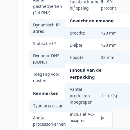
Luchtvochtigheid
5 - 90
gastnetwerken
1
bij opslag
procent
(2.4 GHz)
Gewicht en omvang
Dynamisch IP-
Ja
adres
Breedte
120 mm
Statische IP
Ja
Diepte
120 mm
Dynamic DNS
Hoogte
38 mm
Ja
(DDNS)
Inhoud van de
Toegang voor
verpakking
Ja
gasten
Aantal
Kenmerken
producten
1 stuk(s)
inbegrepen
Type processor
Ja
Inclusief AC-
Ja
Aantal
adapter
4
processorkernen