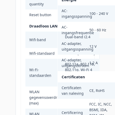
4
quantity
AC-
100 - 240 V
Reset button
Ja
ingangsspanning
Draadloos LAN
AC-
50 - 60 Hz
ingangsfrequentie
Dual-band (2.4
Wifi-band
GHz / 5 GHz)
AC-adapter,
12 V
uitgangsspanning
Wifi-standaard
Wi-Fi 5 (802.11ac)
AC-adapter,
1,2 A
802.11a, 802.11b,
uitgangsstroom
Wi-Fi-
802.11g, Wi-Fi 4
standaarden
(802.11n), Wi-Fi 5
Certificaten
(802.11ac)
Certificaten
CE, RoHS
WLAN
van naleving
gegevensoverdrachtsnelheid
1267 Mbit/s
(max)
FCC, IC, NCC,
BSMI, IDA,
Certificering
WLAN