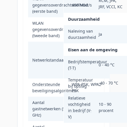
RCM, JPA,
gegevensoverdrachtsnelheid
400 Mbit/s
JRF, VCCI, KC
(eerste band)
Duurzaamheid
WLAN
gegevensoverdrachtsnelheid
867 Mbit/s
Naleving van
Ja
(tweede band)
duurzaamheid
IEEE 802.11a,
Eisen aan de omgeving
IEEE 802.11ac,
Netwerkstandaard
IEEE 802.11b,
Bedrijfstemperatuur
0 - 40 °C
IEEE 802.11g,
(T-T)
IEEE 802.11n
Temperatuur
-40 - 70 °C
Ondersteunde
WPA-PSK, WPA2-
bij opslag
beveiligingsalgoritmen
PSK
Relatieve
Aantal
vochtigheid
10 - 90
gastnetwerken (5
1
in bedrijf (V-
procent
GHz)
V)
Aantal