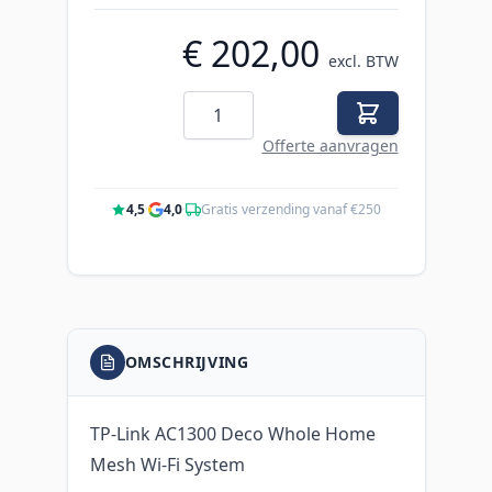
€ 202,00
excl. BTW
Aantal
Offerte aanvragen
4,5
·
4,0
·
Gratis verzending vanaf €250
OMSCHRIJVING
TP-Link AC1300 Deco Whole Home
Mesh Wi-Fi System