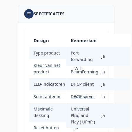
SPECIFICATIES
Design
Kenmerken
Type product
Port
Netwerkrouter
Ja
forwarding
Kleur van het
Wit
product
BeamForming
Ja
LED-indicatoren
DHCP client
Ja
Ja
Soort antenne
DHCP server
Intern
Ja
Maximale
Universal
190 m²
dekking
Plug and
Ja
Play ( UPnP )
Reset button
Ja