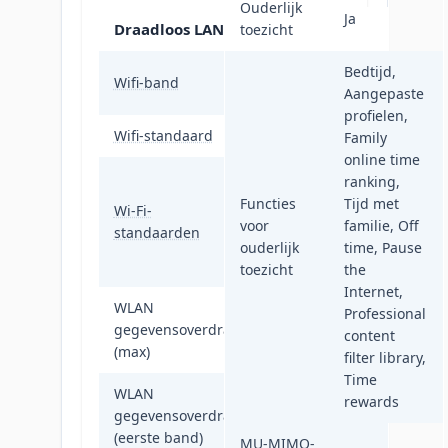
Ouderlijk
Ja
Draadloos LAN
toezicht
Dual-band (2.4
Bedtijd,
Wifi-band
GHz / 5 GHz)
Aangepaste
profielen,
Wifi-standaard
Wi-Fi 6 (802.11ax)
Family
online time
802.11a, 802.11b,
ranking,
802.11g, Wi-Fi 4
Functies
Tijd met
Wi-Fi-
(802.11n), Wi-Fi 5
voor
familie, Off
standaarden
(802.11ac), Wi-Fi
ouderlijk
time, Pause
6 (802.11ax)
toezicht
the
Internet,
WLAN
Professional
gegevensoverdrachtsnelheid
1500 Mbit/s
content
(max)
filter library,
Time
WLAN
rewards
gegevensoverdrachtsnelheid
300 Mbit/s
(eerste band)
MU-MIMO-