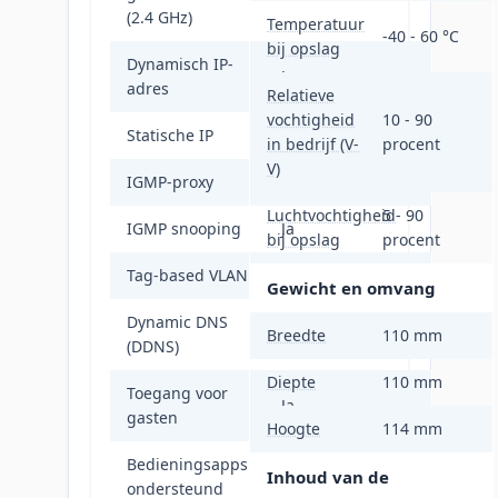
(2.4 GHz)
Temperatuur
-40 - 60 °C
bij opslag
Dynamisch IP-
Ja
adres
Relatieve
vochtigheid
10 - 90
Statische IP
Ja
in bedrijf (V-
procent
V)
IGMP-proxy
Ja
Luchtvochtigheid
5 - 90
IGMP snooping
Ja
bij opslag
procent
Tag-based VLAN
Ja
Gewicht en omvang
Dynamic DNS
Ja
Breedte
110 mm
(DDNS)
Diepte
110 mm
Toegang voor
Ja
gasten
Hoogte
114 mm
Bedieningsapps
Inhoud van de
TP-Link Deco
ondersteund