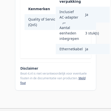
verpakking
Kenmerken
Inclusief
Ja
AC-adapter
Quality of Service
Ja
(QoS)
Aantal
eenheden
3 stuk(s)
inbegrepen
Ethernetkabel
Ja
Disclaimer
Beat-it.nl is niet verantwoordelijk voor eventuele
fouten in de documentatie van producten.
Meld
fout