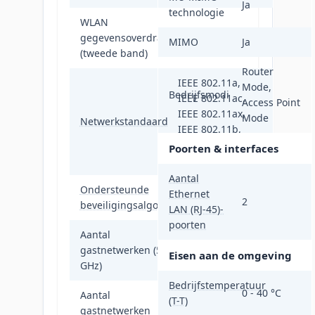
Ja
technologie
WLAN
gegevensoverdrachtsnelheid
1201 Mbit/s
MIMO
Ja
(tweede band)
Router
IEEE 802.11a,
Mode,
Bedrijfsmodi
IEEE 802.11ac,
Access Point
IEEE 802.11ax,
Mode
Netwerkstandaard
IEEE 802.11b,
IEEE 802.11g,
Poorten & interfaces
IEEE 802.11n
Aantal
Ondersteunde
Ethernet
WPA, WPA2, WPA3
2
beveiligingsalgoritmen
LAN (RJ-45)-
poorten
Aantal
gastnetwerken (5
1
Eisen aan de omgeving
GHz)
Bedrijfstemperatuur
0 - 40 °C
Aantal
(T-T)
gastnetwerken
1