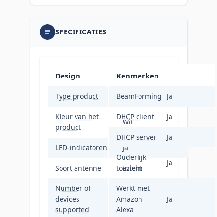
SPECIFICATIES
Design
Kenmerken
Type product
BeamForming
Netwerkrouter
Ja
Kleur van het
DHCP client
Ja
Wit
product
DHCP server
Ja
LED-indicatoren
Ja
Ouderlijk
Ja
Soort antenne
toezicht
Intern
Number of
Werkt met
devices
Amazon
120
Ja
supported
Alexa