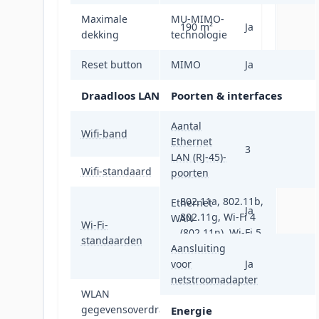
Maximale
MU-MIMO-
190 m²
Ja
dekking
technologie
Reset button
MIMO
Ja
Ja
Draadloos LAN
Poorten & interfaces
Aantal
Dual-band (2.4
Wifi-band
Ethernet
GHz / 5 GHz)
3
LAN (RJ-45)-
Wifi-standaard
Wi-Fi 6 (802.11ax)
poorten
802.11a, 802.11b,
Ethernet
Ja
802.11g, Wi-Fi 4
WAN
Wi-Fi-
(802.11n), Wi-Fi 5
standaarden
Aansluiting
(802.11ac), Wi-Fi
voor
6 (802.11ax)
Ja
netstroomadapter
WLAN
gegevensoverdrachtsnelheid
1500 Mbit/s
Energie