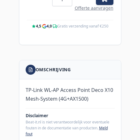
Offerte aanvragen
4,5
·
4,0
·
Gratis verzending vanaf €250
OMSCHRIJVING
TP-Link WL-AP Access Point Deco X10
Mesh-System (4G+AX1500)
Disclaimer
Beat-it.nl is niet verantwoordelijk voor eventuele
fouten in de documentatie van producten.
Meld
fout