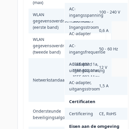
(max)
AC-
100 - 240 V
WLAN
ingangsspanning
gegevensoverdrachtsnelheid
300 Mbit/s
(eerste band)
Ingangsstroom
0,6 A
AC-adapter
WLAN
gegevensoverdrachtsnelheid
AC-
1201 Mbit/s
50 - 60 Hz
(tweede band)
ingangsfrequentie
AC-adapter,
IEEE 802.11a,
12 V
uitgangsspanning
IEEE 802.11ac,
IEEE 802.11ax,
Netwerkstandaard
AC-adapter,
IEEE 802.11b,
1,5 A
uitgangsstroom
IEEE 802.11g,
IEEE 802.11n
Certificaten
WPA3-Personal,
Ondersteunde
Certificering
CE, RoHS
WPA-Personal,
beveiligingsalgoritmen
WPA2-Personal
Eisen aan de omgeving