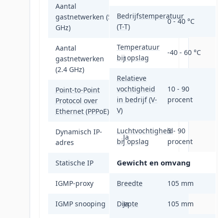
Aantal
Bedrijfstemperatuur
gastnetwerken (5
1
0 - 40 °C
(T-T)
GHz)
Temperatuur
Aantal
-40 - 60 °C
bij opslag
gastnetwerken
1
(2.4 GHz)
Relatieve
vochtigheid
10 - 90
Point-to-Point
in bedrijf (V-
procent
Protocol over
Ja
V)
Ethernet (PPPoE)
Luchtvochtigheid
5 - 90
Dynamisch IP-
Ja
bij opslag
procent
adres
Gewicht en omvang
Statische IP
Ja
IGMP-proxy
Breedte
Ja
105 mm
IGMP snooping
Diepte
Ja
105 mm