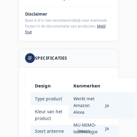
Disclaimer
Beat-it.nl is niet verantwoordelijk voor eventuele
fouten in de documentatie van producten.
Meld
fout
SPECIFICATIES
Design
Kenmerken
Type product
Werkt met
Mesh-systeem
Amazon
Ja
Kleur van het
Alexa
Wit
product
MU-MIMO-
Ja
Soort antenne
Intern
technologie