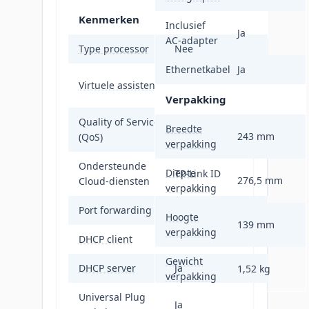
Kenmerken
Inclusief
Ja
AC-adapter
Type processor
Nee
Ethernetkabel
Ja
Amazon Alexa &
Virtuele assistent
Google Assistant
Verpakking
Quality of Service
Breedte
Ja
243 mm
(QoS)
verpakking
Ondersteunde
Diepte
TP-Link ID
276,5 mm
Cloud-diensten
verpakking
Port forwarding
Ja
Hoogte
139 mm
verpakking
DHCP client
Ja
Gewicht
DHCP server
Ja
1,52 kg
verpakking
Universal Plug
Ja