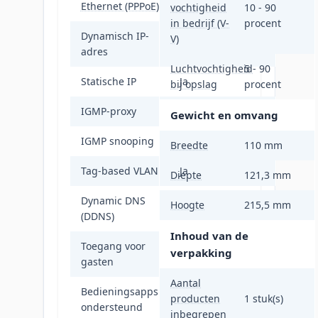
Ethernet (PPPoE)
vochtigheid
10 - 90
in bedrijf (V-
procent
Dynamisch IP-
V)
Ja
adres
Luchtvochtigheid
5 - 90
Statische IP
Ja
bij opslag
procent
IGMP-proxy
Ja
Gewicht en omvang
IGMP snooping
Ja
Breedte
110 mm
Tag-based VLAN
Ja
Diepte
121,3 mm
Dynamic DNS
Hoogte
215,5 mm
Ja
(DDNS)
Inhoud van de
Toegang voor
verpakking
Ja
gasten
Aantal
Bedieningsapps
producten
1 stuk(s)
TP-Link Deco
ondersteund
inbegrepen