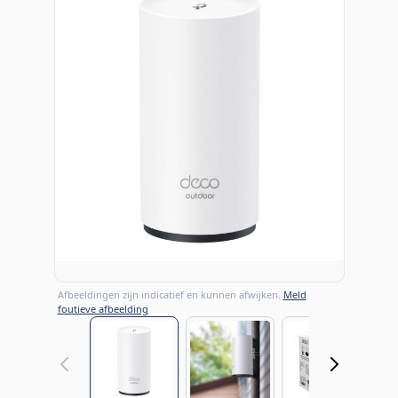
Afbeeldingen zijn indicatief en kunnen afwijken.
Meld
foutieve afbeelding
View larger image
View larger image
View large