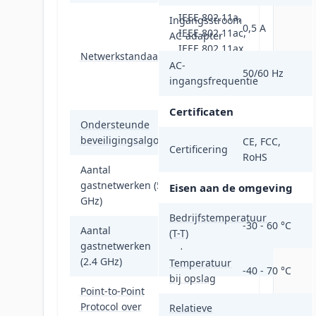
IEEE 802.11a,
Ingangsstroom
0,5 A
IEEE 802.11ac,
AC-adapter
IEEE 802.11ax,
Netwerkstandaard
IEEE 802.11b,
AC-
50/60 Hz
IEEE 802.11g,
ingangsfrequentie
IEEE 802.11n
Certificaten
Ondersteunde
WPA, WPA2, WPA3
beveiligingsalgoritmen
CE, FCC,
Certificering
RoHS
Aantal
gastnetwerken (5
1
Eisen aan de omgeving
GHz)
Bedrijfstemperatuur
-30 - 60 °C
Aantal
(T-T)
gastnetwerken
1
(2.4 GHz)
Temperatuur
-40 - 70 °C
bij opslag
Point-to-Point
Protocol over
Ja
Relatieve