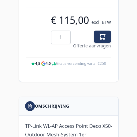
€ 115,00
excl. BTW
Aantal
Offerte aanvragen
4,5
·
4,0
·
Gratis verzending vanaf €250
OMSCHRIJVING
TP-Link WL-AP Access Point Deco X50-
Outdoor Mesh-System 1er