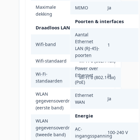
Maximale
MIMO
Ja
230 m²
dekking
Poorten & interfaces
Draadloos LAN
Aantal
Dual-band (2.4
Ethernet
Wifi-band
1
GHz / 5 GHz)
LAN (RJ-45)-
poorten
Wifi-standaard
Wi-Fi 6 (802.11ax)
Power over
Wi-Fi-
Ethernet
Ja
Wi-Fi 6 (802.11ax)
standaarden
(PoE)
WLAN
Ethernet
Ja
gegevensoverdrachtsnelheid
2402 Mbit/s
WAN
(eerste band)
Energie
WLAN
gegevensoverdrachtsnelheid
574 Mbit/s
AC-
100-240 V
(tweede band)
ingangsspanning