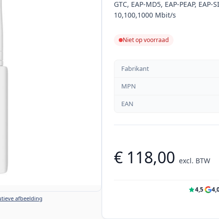
GTC, EAP-MD5, EAP-PEAP, EAP-SIM
10,100,1000 Mbit/s
Niet op voorraad
Fabrikant
MPN
EAN
€ 118,00
excl. BTW
4,5
·
4,
tieve afbeelding