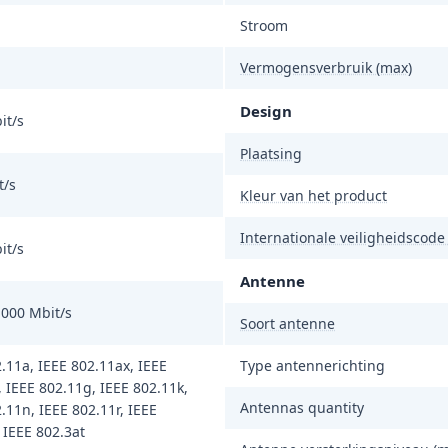
Stroom
Vermogensverbruik (max)
Design
it/s
Plaatsing
t/s
Kleur van het product
Internationale veiligheidscode 
it/s
Antenne
1000 Mbit/s
Soort antenne
.11a, IEEE 802.11ax, IEEE
Type antennerichting
 IEEE 802.11g, IEEE 802.11k,
Antennas quantity
.11n, IEEE 802.11r, IEEE
 IEEE 802.3at