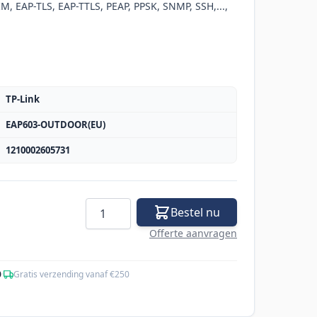
, EAP-TLS, EAP-TTLS, PEAP, PPSK, SNMP, SSH,...,
TP-Link
EAP603-OUTDOOR(EU)
1210002605731
Aantal
Bestel nu
Offerte aanvragen
0
·
Gratis verzending vanaf €250