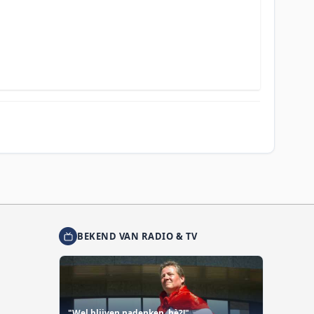
BEKEND VAN RADIO & TV
"Wel blijven nadenken, hè?!"