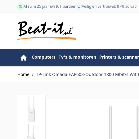
Ga naar de inhoud
Al ruim 25 jaar uw ICT partner
Veilig en vertrouwd: 87% solvabili
Computers
Tv's & monitoren
Printers & scanner
Home
/
TP-Link Omada EAP603-Outdoor 1800 Mbit/s Wit P