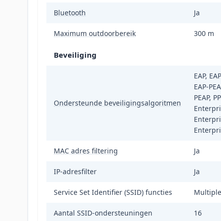
Bluetooth
Ja
Maximum outdoorbereik
300 m
Beveiliging
EAP, EA
EAP-PEA
PEAP, P
Ondersteunde beveiligingsalgoritmen
Enterpr
Enterpr
Enterpr
MAC adres filtering
Ja
IP-adresfilter
Ja
Service Set Identifier (SSID) functies
Multipl
Aantal SSID-ondersteuningen
16