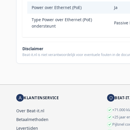
Power over Ethernet (PoE)
Ja
Type Power over Ethernet (PoE)
Passive
ondersteunt
Disclaimer
Beat-it.nl is niet verantwoordelijk voor eventuele fouten in de do
KLANTENSERVICE
BEAT-IT
+71.000 k
Over Beat-it.nl
+25 jaar e
Betaalmethoden
Pijlsnel c
Levertijden