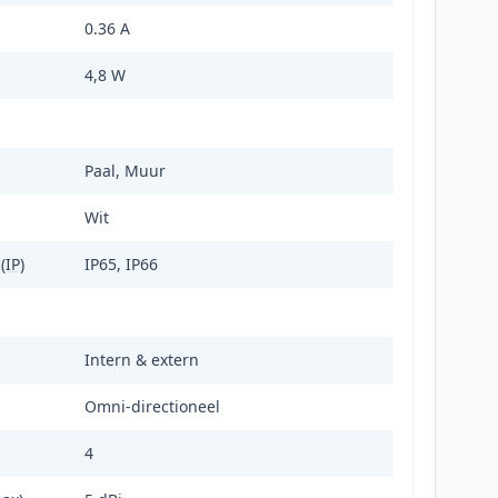
0.36 A
4,8 W
Paal, Muur
Wit
(IP)
IP65, IP66
Intern & extern
Omni-directioneel
4