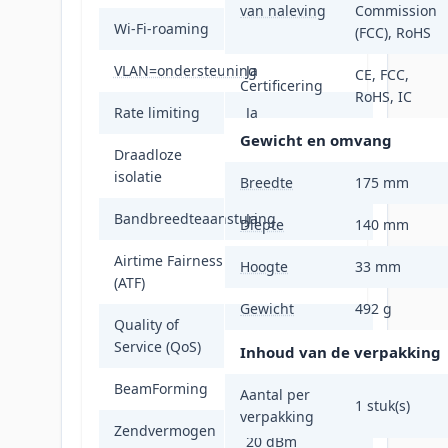
van naleving
Commission
Wi-Fi-roaming
Ja
(FCC), RoHS
VLAN=ondersteuning
Ja
CE, FCC,
Certificering
RoHS, IC
Rate limiting
Ja
Gewicht en omvang
Draadloze
Ja
isolatie
Breedte
175 mm
Bandbreedteaansturing
Ja
Diepte
140 mm
Airtime Fairness
Hoogte
33 mm
Ja
(ATF)
Gewicht
492 g
Quality of
Ja
Service (QoS)
Inhoud van de verpakking
BeamForming
Ja
Aantal per
1 stuk(s)
verpakking
Zendvermogen
20 dBm