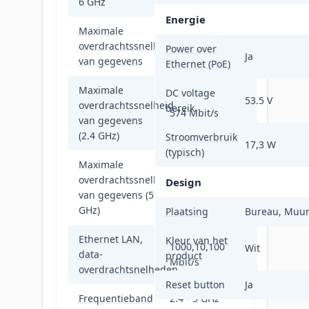
6 GHz
Nee
Energie
Maximale
overdrachtssnelheid
1800 Mbit/s
Power over
Ja
van gegevens
Ethernet (PoE)
Maximale
DC voltage
53.5 V
overdrachtssnelheid
bereik
574 Mbit/s
van gegevens
(2.4 GHz)
Stroomverbruik
17,3 W
(typisch)
Maximale
overdrachtssnelheid
Design
1201 Mbit/s
van gegevens (5
GHz)
Plaatsing
Bureau, Muu
Ethernet LAN,
Kleur van het
1000,10,100
Wit
data-
product
Mbit/s
overdrachtsnelheden
Reset button
Ja
Frequentieband
2.4 - 5 GHz