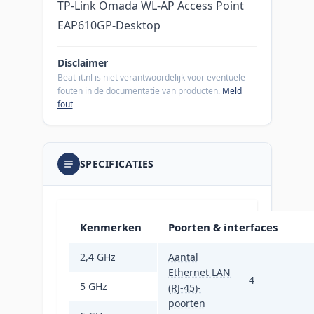
TP-Link Omada WL-AP Access Point
EAP610GP-Desktop
Disclaimer
Beat-it.nl is niet verantwoordelijk voor eventuele
fouten in de documentatie van producten.
Meld
fout
SPECIFICATIES
Kenmerken
Poorten & interfaces
2,4 GHz
Aantal
Ja
Ethernet LAN
4
5 GHz
Ja
(RJ-45)-
poorten