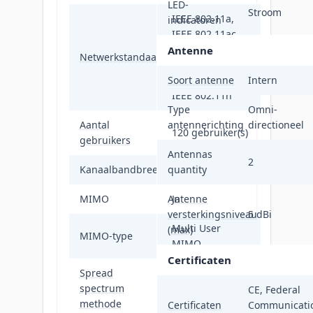
LED-
Stroom
IEEE 802.11a,
indicatoren
IEEE 802.11ac,
IEEE 802.11ax,
Antenne
Netwerkstandaard
IEEE 802.11b,
Soort antenne
IEEE 802.11g,
Intern
IEEE 802.11n
Type
Omni-
Aantal
antennerichting
directioneel
120 gebruiker(s)
gebruikers
Antennas
2
Kanaalbandbreedte
quantity
80 MHz
MIMO
Antenne
Ja
versterkingsniveau
5 dBi
Multi User
(max)
MIMO-type
MIMO
Certificaten
Spread
spectrum
OFDMA
CE, Federal
methode
Certificaten
Communicati