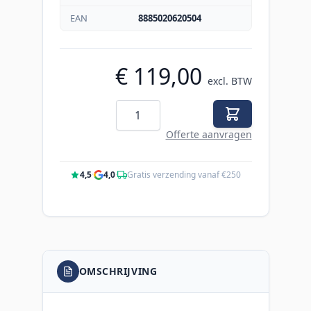
EAN
8885020620504
€ 119,00
excl. BTW
Aantal
Offerte aanvragen
4,5
·
4,0
·
Gratis verzending vanaf €250
OMSCHRIJVING