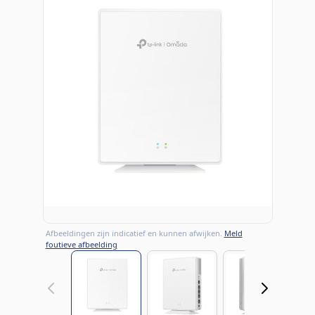
Afbeeldingen zijn indicatief en kunnen afwijken.
Meld
foutieve afbeelding
View larger image
View larger image
View large