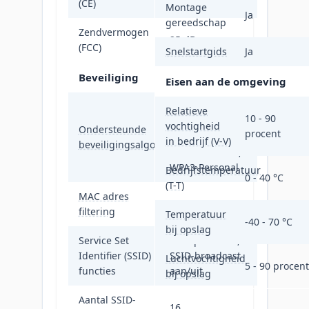
(CE)
Montage
Ja
gereedschap
Zendvermogen
25 dBm
(FCC)
Snelstartgids
Ja
Beveiliging
Eisen aan de omgeving
SNMP, SNMPv2,
Relatieve
10 - 90
SNMPv3, SSH,
vochtigheid
Ondersteunde
procent
WPA-Personal,
in bedrijf (V-V)
beveiligingsalgoritmen
WPA2-Personal,
WPA3-Personal
Bedrijfstemperatuur
0 - 40 °C
(T-T)
MAC adres
Ja
filtering
Temperatuur
-40 - 70 °C
bij opslag
Service Set
Multiple SSIDs,
Identifier (SSID)
SSID-broadcast
Luchtvochtigheid
5 - 90 procent
functies
aan/uit
bij opslag
Aantal SSID-
16