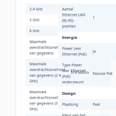
2,4 GHz
Aantal
Ja
Ethernet LAN
1
5 GHz
Ja
(RJ-45)-
poorten
6 GHz
Nee
Energie
Maximale
overdrachtssnelheid
1800 Mbit/s
Power over
Ja
van gegevens
Ethernet (PoE)
Maximale
Type Power
overdrachtssnelheid
over Ethernet
574 Mbit/s
Passive PoE
van gegevens (2.4
(PoE)
GHz)
ondersteunt
Maximale
Design
overdrachtssnelheid
1201 Mbit/s
van gegevens (5
Plaatsing
Paal
GHz)
Kleur van het