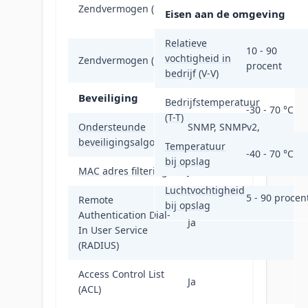
Zendvermogen (CE)
EIRP), < 30 dBm (5
Eisen aan de omgeving
GHz, EIRP);
Relatieve
10 - 90
< 25 dBm (2.4 GHz),
vochtigheid in
Zendvermogen (FCC)
procent
< 25 dBm (5 GHz)
bedrijf (V-V)
Beveiliging
Bedrijfstemperatuur
-30 - 70 °C
(T-T)
Ondersteunde
SNMP, SNMPv2,
beveiligingsalgoritmen
SNMPv3, SSH
Temperatuur
-40 - 70 °C
bij opslag
MAC adres filtering
Ja
Luchtvochtigheid
5 - 90 procen
Remote
bij opslag
Authentication Dial-
Ja
In User Service
(RADIUS)
Access Control List
Ja
(ACL)