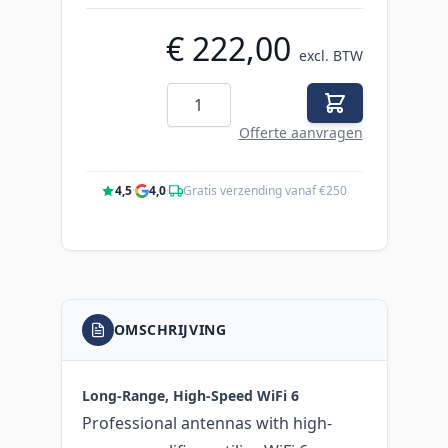
€ 222,00
excl. BTW
Aantal
Offerte aanvragen
4,5
·
4,0
·
Gratis verzending vanaf €250
OMSCHRIJVING
Long-Range, High-Speed WiFi 6
Professional antennas with high-