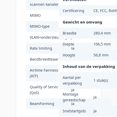
Ja
scannen kanalen
Certificering
CE, FCC, RoH
MIMO
Ja
Gewicht en omvang
MIMO-type
Multi User MIMO
Breedte
280,4 mm
VLAN=ondersteuning
Ja
Diepte
106,5 mm
Rate limiting
Ja
Hoogte
56,8 mm
Bandbreedteaansturing
Ja
Inhoud van de verpakking
Airtime Fairness
Ja
(ATF)
Aantal per
1 stuk(s)
verpakking
Quality of Service
Ja
(QoS)
Montage
Ja
gereedschap
BeamForming
Ja
Snelstartgids
Ja
< 20 dBm (2.4 GHz,