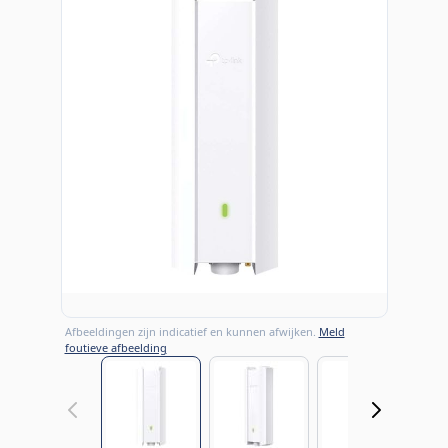
Afbeeldingen zijn indicatief en kunnen afwijken.
Meld
foutieve afbeelding
View larger image
View larger image
View large