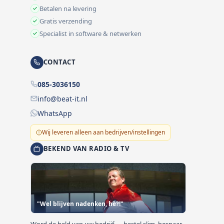
Betalen na levering
Gratis verzending
Specialist in software & netwerken
CONTACT
085-3036150
info@beat-it.nl
WhatsApp
Wij leveren alleen aan bedrijven/instellingen
BEKEND VAN RADIO & TV
"Wel blijven nadenken, hè?!"
Word de held van uw bedrijf — bestel slim, bespaar