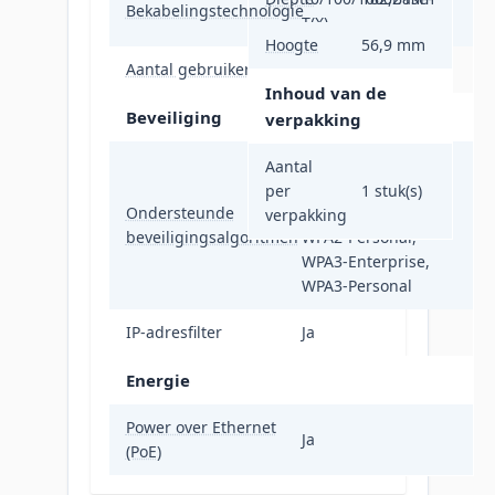
Bekabelingstechnologie
T(X)
Hoogte
56,9 mm
Aantal gebruikers
1020 gebruiker(s)
Inhoud van de
Beveiliging
verpakking
WPA-Enterprise,
Aantal
WPA-Personal,
per
1 stuk(s)
Ondersteunde
WPA2-Enterprise,
verpakking
beveiligingsalgoritmen
WPA2-Personal,
WPA3-Enterprise,
WPA3-Personal
IP-adresfilter
Ja
Energie
Power over Ethernet
Ja
(PoE)