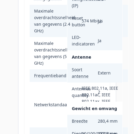
(IP)
Maximale
overdrachtssnelheid
Reset
574 Mbit/s
Ja
van gegevens (2.4
button
GHz)
LED-
Ja
Maximale
indicatoren
overdrachtssnelheid
1201 Mbit/s
van gegevens (5
Antenne
GHz)
Soort
Extern
Frequentieband
2.4 - 5 GHz
antenne
IEEE 802.11a, IEEE
Antennas
2
802.11ac, IEEE
quantity
802.11ax, IEEE
Netwerkstandaard
802.11b, IEEE
Gewicht en omvang
802.11g, IEEE
Breedte
802.11n
280,4 mm
Diepte
10/100/1000Base-
182,2 mm