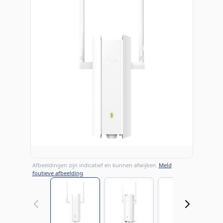
Afbeeldingen zijn indicatief en kunnen afwijken.
Meld
foutieve afbeelding
View larger image
View larger image
View large