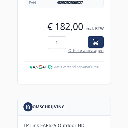
EAN
4895252506327
€ 182,00
excl. BTW
Aantal
Offerte aanvragen
4,5
·
4,0
·
Gratis verzending vanaf €250
OMSCHRIJVING
TP-Link EAP625-Outdoor HD