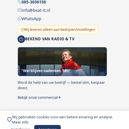
085-3036150
info@beat-it.nl
WhatsApp
Wij leveren alleen aan bedrijven/instellingen
BEKEND VAN RADIO & TV
"Wel blijven nadenken, hè?!"
Word de held van uw bedrijf — bestel slim, bespaar
direct.
Bekijk onze commercial
Wij gebruiken cookies voor een betere ervaring en analyse.
© 1999-2026 Beat-it.nl. Vermelde prijzen zijn excl. BTW
Meer info
tenzij anders vermeld.