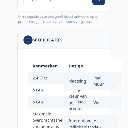
Onze digitale assistent geeft direct antwoord op je
productvragen, maar kan zich soms vergissen.
SPECIFICATIES
Kenmerken
Design
2,4 GHz
Ja
Paal,
Plaatsing
Muur
5 GHz
Ja
Kleur van
6 GHz
Nee
het
Wit
product
Maximale
overdrachtssnelheid
1800 Mbit/s
Internationale
van gegevens
veiligheidscode
IP67