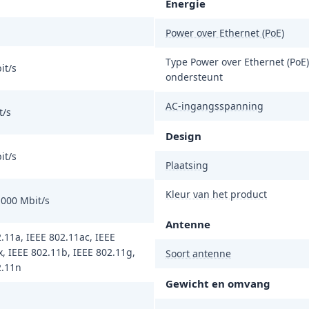
Energie
Power over Ethernet (PoE)
Type Power over Ethernet (PoE)
it/s
ondersteunt
AC-ingangsspanning
t/s
Design
it/s
Plaatsing
Kleur van het product
1000 Mbit/s
Antenne
.11a, IEEE 802.11ac, IEEE
, IEEE 802.11b, IEEE 802.11g,
Soort antenne
2.11n
Gewicht en omvang