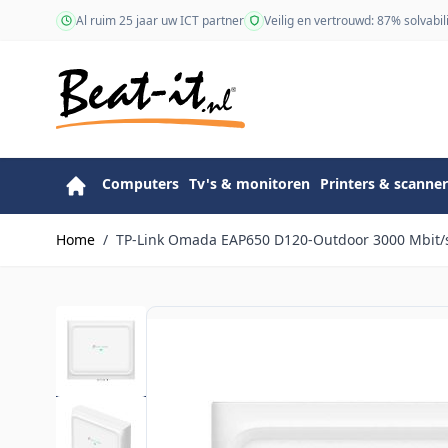
Ga naar de inhoud
Al ruim 25 jaar uw ICT partner
Veilig en vertrouwd: 87% solvabili
Computers
Tv's & monitoren
Printers & scanner
Home
/
TP-Link Omada EAP650 D120-Outdoor 3000 Mbit/s 