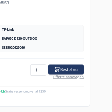
Mbit/s
TP-Link
EAP650 D120-OUTDOO
8885020625066
Aantal
Bestel nu
Offerte aanvragen
0
·
Gratis verzending vanaf €250