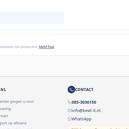
cumentatie van producten.
Meld fout
.NL
CONTACT
lanten gingen u voor
085-3036150
rvaring
info@beat-it.nl
ontact
WhatsApp
pport op afstand