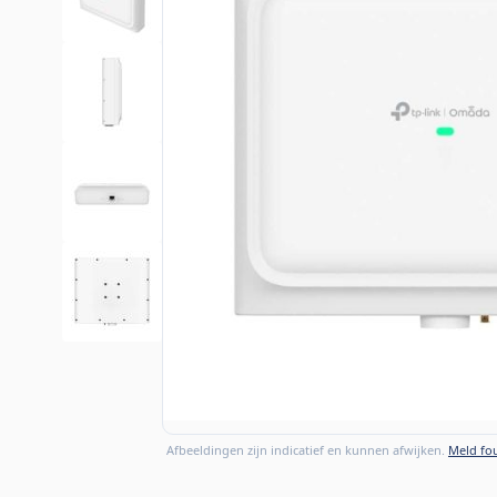
Afbeeldingen zijn indicatief en kunnen afwijken.
Meld fou