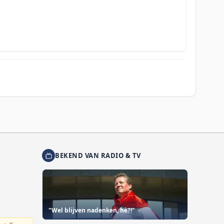
BEKEND VAN RADIO & TV
"Wel blijven nadenken, hè?!"