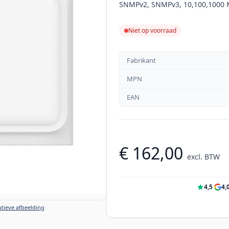
SNMPv2, SNMPv3, 10,100,1000 
Niet op voorraad
Fabrikant
MPN
EAN
€ 162,00
excl. BTW
4,5
·
4,
tieve afbeelding