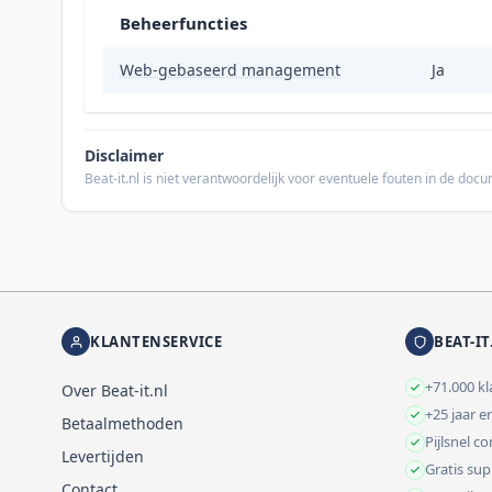
Beheerfuncties
Web-gebaseerd management
Ja
Disclaimer
Beat-it.nl is niet verantwoordelijk voor eventuele fouten in de do
KLANTENSERVICE
BEAT-IT
+71.000 k
Over Beat-it.nl
+25 jaar e
Betaalmethoden
Pijlsnel c
Levertijden
Gratis su
Contact