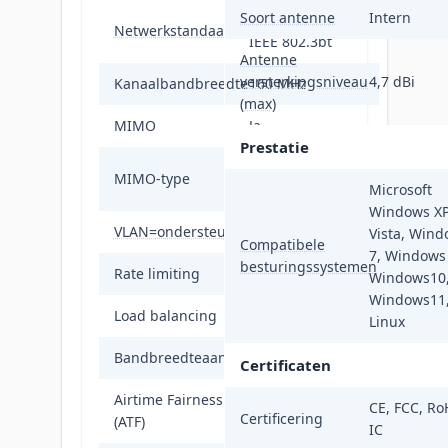
Soort antenne
Intern
IEEE 802.3af,
Netwerkstandaard
IEEE 802.3bt
Antenne
versterkingsniveau
4,7 dBi
Kanaalbandbreedte
160 MHz
(max)
MIMO
Ja
Prestatie
Multi User
MIMO-type
MIMO
Microsoft
Windows XP
VLAN=ondersteuning
Ja
Vista, Win
Compatibele
7, Windows 
besturingssystemen
Rate limiting
Ja
Windows10
Windows11
Load balancing
Ja
Linux
Bandbreedteaansturing
Ja
Certificaten
Airtime Fairness
CE, FCC, Ro
Ja
Certificering
(ATF)
IC