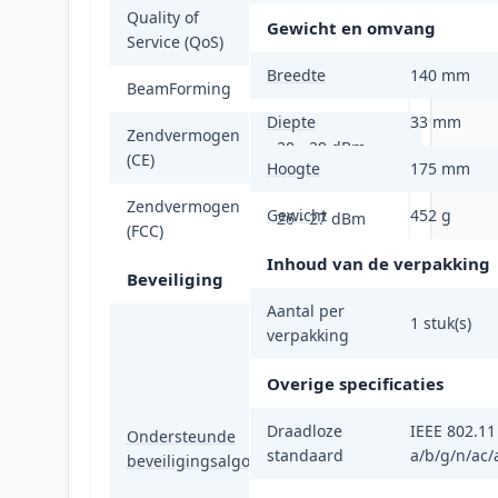
Quality of
Gewicht en omvang
Ja
Service (QoS)
Breedte
140 mm
BeamForming
Ja
Diepte
33 mm
Zendvermogen
20 - 29 dBm
(CE)
Hoogte
175 mm
Zendvermogen
Gewicht
452 g
26 - 27 dBm
(FCC)
Inhoud van de verpakking
Beveiliging
Aantal per
1 stuk(s)
802.1x RADIUS,
verpakking
SNMP, SNMPv2,
SNMPv3, SSH,
Overige specificaties
WPA-Enterprise,
WPA-Personal,
Draadloze
IEEE 802.11
Ondersteunde
WPA2-
standaard
a/b/g/n/ac/
beveiligingsalgoritmen
Enterprise,
WPA2-Personal,