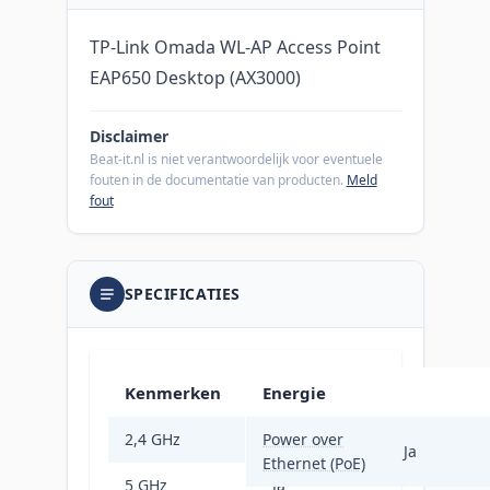
TP-Link Omada WL-AP Access Point
EAP650 Desktop (AX3000)
Disclaimer
Beat-it.nl is niet verantwoordelijk voor eventuele
fouten in de documentatie van producten.
Meld
fout
SPECIFICATIES
Kenmerken
Energie
2,4 GHz
Power over
Ja
Ja
Ethernet (PoE)
5 GHz
Ja