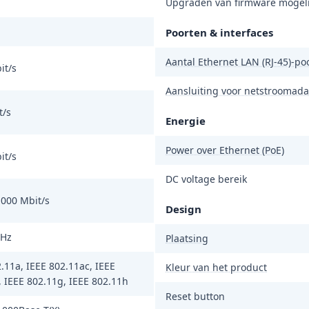
Upgraden van firmware mogeli
Poorten & interfaces
Aantal Ethernet LAN (RJ-45)-po
it/s
Aansluiting voor netstroomada
t/s
Energie
Power over Ethernet (PoE)
it/s
DC voltage bereik
1000 Mbit/s
Design
GHz
Plaatsing
.11a, IEEE 802.11ac, IEEE
Kleur van het product
 IEEE 802.11g, IEEE 802.11h
Reset button