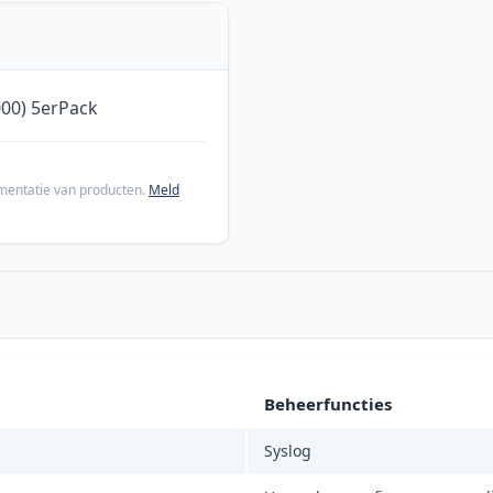
00) 5erPack
cumentatie van producten.
Meld
Beheerfuncties
Syslog