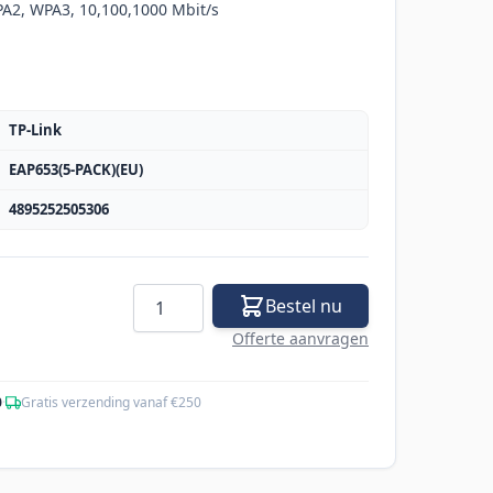
2, WPA3, 10,100,1000 Mbit/s
TP-Link
EAP653(5-PACK)(EU)
4895252505306
Aantal
Bestel nu
Offerte aanvragen
0
·
Gratis verzending vanaf €250