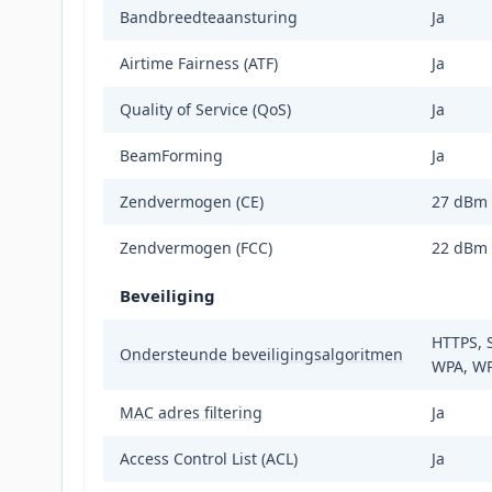
Bandbreedteaansturing
Ja
Airtime Fairness (ATF)
Ja
Quality of Service (QoS)
Ja
BeamForming
Ja
Zendvermogen (CE)
27 dBm
Zendvermogen (FCC)
22 dBm
Beveiliging
HTTPS, 
Ondersteunde beveiligingsalgoritmen
WPA, W
MAC adres filtering
Ja
Access Control List (ACL)
Ja