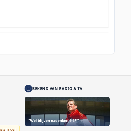
BEKEND VAN RADIO & TV
"Wel blijven nadenken, hè?!"
nstellingen