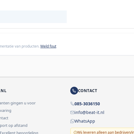
cumentatie van producten.
Meld fout
.NL
CONTACT
lanten gingen u voor
085-3036150
rvaring
info@beat-it.nl
ontact
WhatsApp
pport op afstand
Wij leveren alleen aan bedrijven/i
 Excellent beoordeling