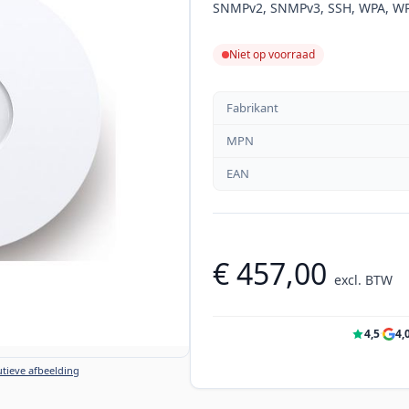
SNMPv2, SNMPv3, SSH, WPA, WPA
Niet op voorraad
Fabrikant
MPN
EAN
€ 457,00
excl. BTW
4,5
·
4,
tieve afbeelding