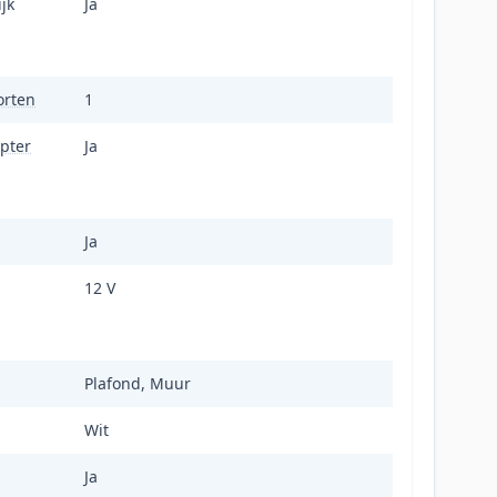
jk
Ja
orten
1
pter
Ja
Ja
12 V
Plafond, Muur
Wit
Ja