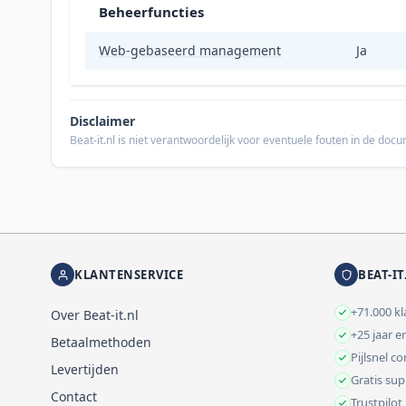
Beheerfuncties
Web-gebaseerd management
Ja
Disclaimer
Beat-it.nl is niet verantwoordelijk voor eventuele fouten in de do
KLANTENSERVICE
BEAT-IT
+71.000 k
Over Beat-it.nl
+25 jaar e
Betaalmethoden
Pijlsnel c
Levertijden
Gratis su
Contact
Trustpilot