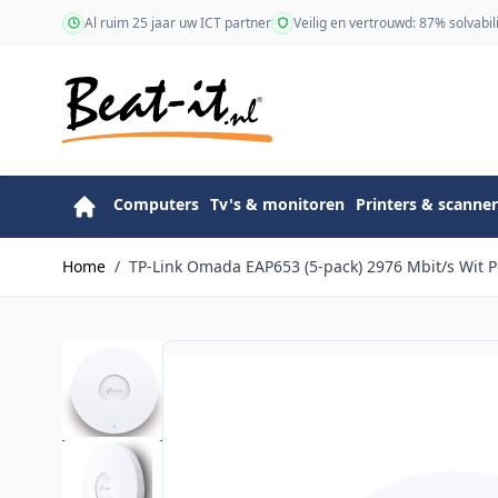
Ga naar de inhoud
Al ruim 25 jaar uw ICT partner
Veilig en vertrouwd: 87% solvabili
Computers
Tv's & monitoren
Printers & scanner
Home
/
TP-Link Omada EAP653 (5-pack) 2976 Mbit/s Wit P