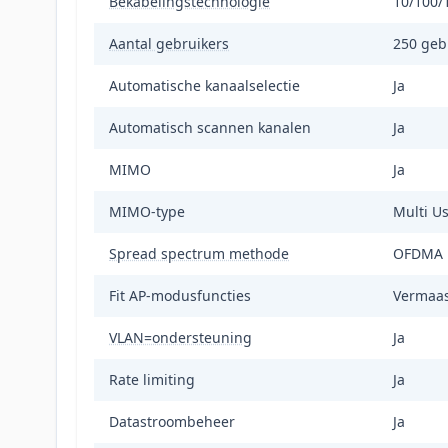
Bekabelingstechnologie
10/100/
Aantal gebruikers
250 gebr
Automatische kanaalselectie
Ja
Automatisch scannen kanalen
Ja
MIMO
Ja
MIMO-type
Multi U
Spread spectrum methode
OFDMA
Fit AP-modusfuncties
Vermaas
VLAN=ondersteuning
Ja
Rate limiting
Ja
Datastroombeheer
Ja