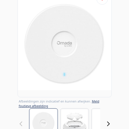
Afbeeldingen zijn indicatief en kunnen afwijken.
Meld
foutieve afbeelding
View larger image
View larger image
View large