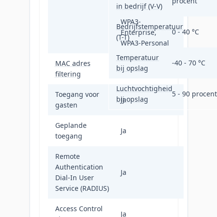
Enterprise,
procent
in bedrijf (V-V)
WPA2-Personal,
WPA3-
Bedrijfstemperatuur
0 - 40 °C
Enterprise,
(T-T)
WPA3-Personal
Temperatuur
-40 - 70 °C
MAC adres
bij opslag
Ja
filtering
Luchtvochtigheid
5 - 90 procent
Toegang voor
bij opslag
Ja
gasten
Geplande
Ja
toegang
Remote
Authentication
Ja
Dial-In User
Service (RADIUS)
Access Control
Ja