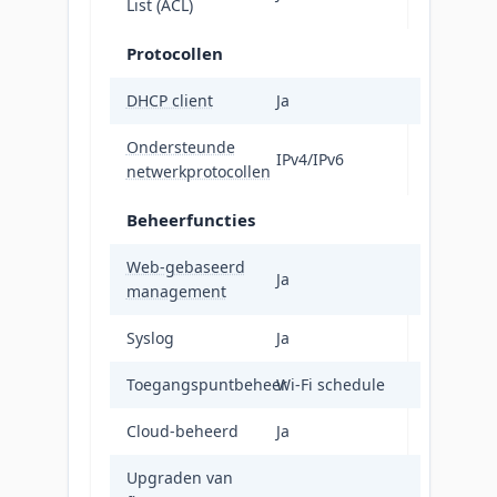
List (ACL)
Protocollen
DHCP client
Ja
Ondersteunde
IPv4/IPv6
netwerkprotocollen
Beheerfuncties
Web-gebaseerd
Ja
management
Syslog
Ja
Toegangspuntbeheer
Wi-Fi schedule
Cloud-beheerd
Ja
Upgraden van