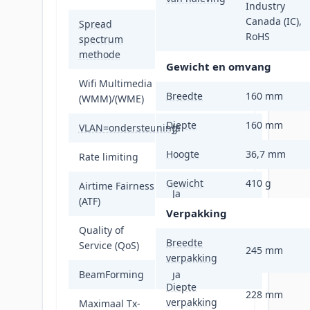
Industry
Canada (IC),
Spread
RoHS
spectrum
OFDMA
methode
Gewicht en omvang
Wifi Multimedia
Ja
Breedte
160 mm
(WMM)/(WME)
Diepte
160 mm
VLAN=ondersteuning
Ja
Hoogte
36,7 mm
Rate limiting
Ja
Gewicht
410 g
Airtime Fairness
Ja
(ATF)
Verpakking
Quality of
Ja
Breedte
Service (QoS)
245 mm
verpakking
BeamForming
Ja
Diepte
228 mm
verpakking
Maximaal Tx-