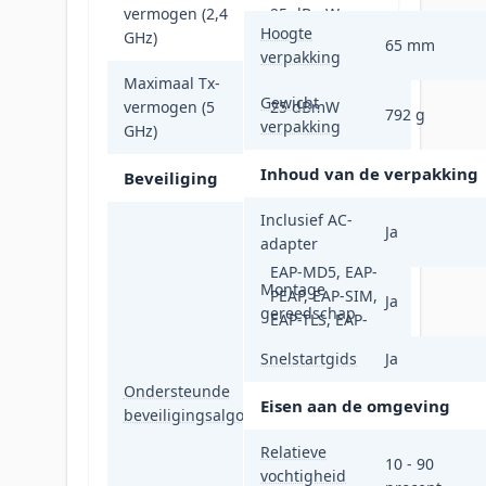
vermogen (2,4
25 dBmW
Hoogte
GHz)
65 mm
verpakking
Maximaal Tx-
Gewicht
vermogen (5
25 dBmW
792 g
verpakking
GHz)
Inhoud van de verpakking
Beveiliging
Inclusief AC-
EAP-AKA, EAP-
Ja
adapter
FAST, EAP-GTC,
EAP-MD5, EAP-
Montage
PEAP, EAP-SIM,
Ja
gereedschap
EAP-TLS, EAP-
TTLS, PEAP, PPSK,
Snelstartgids
Ja
SNMP, SNMPv2,
Ondersteunde
SNMPv3, SSH,
Eisen aan de omgeving
beveiligingsalgoritmen
SSID, WPA-
Enterprise, WPA-
Relatieve
Personal, WPA2-
10 - 90
vochtigheid