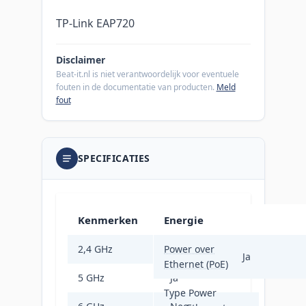
TP-Link EAP720
Disclaimer
Beat-it.nl is niet verantwoordelijk voor eventuele
fouten in de documentatie van producten.
Meld
fout
SPECIFICATIES
Kenmerken
Energie
2,4 GHz
Power over
Ja
Ja
Ethernet (PoE)
5 GHz
Ja
Type Power