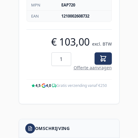
MPN
EAP720
EAN
1210002608732
€ 103,00
excl. BTW
Aantal
Offerte aanvragen
4,5
·
4,0
·
Gratis verzending vanaf €250
OMSCHRIJVING