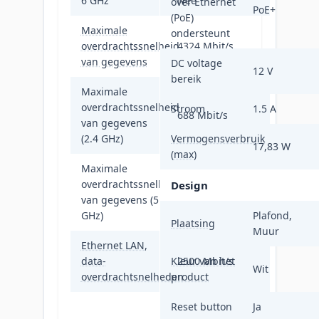
6 GHz
Nee
over Ethernet
PoE+
(PoE)
Maximale
ondersteunt
overdrachtssnelheid
4324 Mbit/s
van gegevens
DC voltage
12 V
bereik
Maximale
overdrachtssnelheid
Stroom
1.5 A
688 Mbit/s
van gegevens
(2.4 GHz)
Vermogensverbruik
17,83 W
(max)
Maximale
overdrachtssnelheid
Design
4324 Mbit/s
van gegevens (5
GHz)
Plafond,
Plaatsing
Muur
Ethernet LAN,
data-
Kleur van het
2500 Mbit/s
Wit
overdrachtsnelheden
product
Reset button
IEEE 802.11a,
Ja