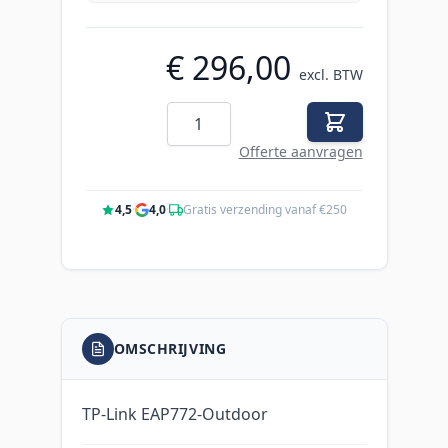
€ 296,00
excl. BTW
Aantal
Offerte aanvragen
4,5
·
4,0
·
Gratis verzending vanaf €250
OMSCHRIJVING
TP-Link EAP772-Outdoor