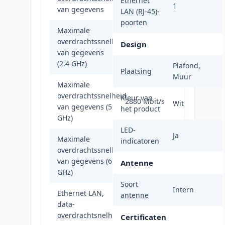
Ethernet
1
van gegevens
LAN (RJ-45)-
poorten
Maximale
overdrachtssnelheid
Design
574 Mbit/s
van gegevens
(2.4 GHz)
Plafond,
Plaatsing
Muur
Maximale
overdrachtssnelheid
Kleur van
2880 Mbit/s
Wit
van gegevens (5
het product
GHz)
LED-
Ja
Maximale
indicatoren
overdrachtssnelheid
5760 Mbit/s
van gegevens (6
Antenne
GHz)
Soort
Intern
Ethernet LAN,
antenne
data-
2500 Mbit/s
overdrachtsnelheden
Certificaten