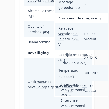
VLAN=ondersteuning
Ja
Montage
Ja
gereedschap
Airtime Fairness
Ja
(ATF)
Eisen aan de omgeving
Quality of
Relatieve
Ja
Service (QoS)
vochtigheid
10 - 90
in bedrijf (V-
procent
BeamForming
Ja
V)
Beveiliging
Bedrijfstemperatuur
0 - 40 °C
(T-T)
SNMP, SNMPv2,
SNMPv3, WPA-
Temperatuur
-40 - 70 °C
Enterprise, WPA-
bij opslag
Personal, WPA2-
Ondersteunde
Enterprise,
Luchtvochtigheid
5 - 90
beveiligingsalgoritmen
WPA2-Personal,
bij opslag
procent
WPA3-
Enterprise,
WPA3-Personal