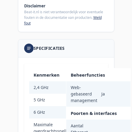
Disclaimer
Beat-it.nl is niet verantwoordelijk voor eventuele
fouten in de documentatie van producten.
Meld
fout
SPECIFICATIES
Kenmerken
Beheerfuncties
2,4 GHz
Web-
Ja
gebaseerd
Ja
5 GHz
Ja
management
6 GHz
Ja
Poorten & interfaces
Maximale
Aantal
overdrachtssnelheid
9300 Mbit/s