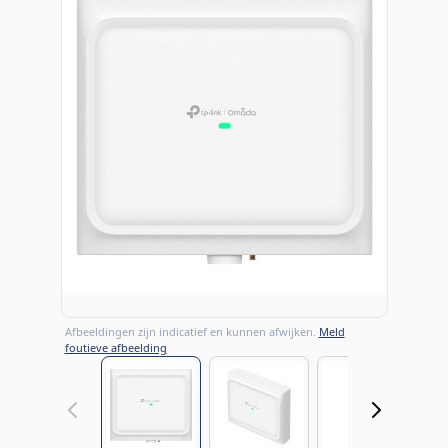
Afbeeldingen zijn indicatief en kunnen afwijken.
Meld
foutieve afbeelding
View larger image
View larger image
View large