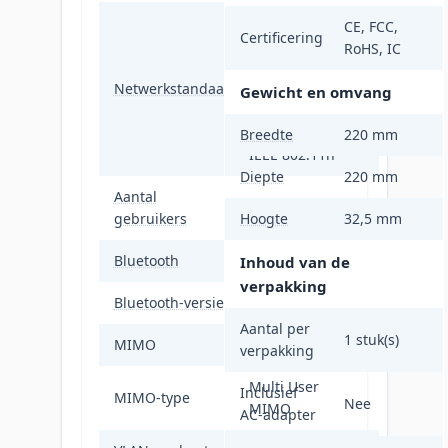
IEEE 802.11a,
CE, FCC,
Certificering
IEEE 802.11ac,
RoHS, IC
IEEE 802.11ax,
Netwerkstandaard
IEEE 802.11b,
Gewicht en omvang
IEEE 802.11be,
IEEE 802.11g,
Breedte
220 mm
IEEE 802.11n
Diepte
220 mm
Aantal
380 gebruiker(s)
gebruikers
Hoogte
32,5 mm
Bluetooth
Ja
Inhoud van de
verpakking
Bluetooth-versie
5.2
Aantal per
1 stuk(s)
MIMO
Ja
verpakking
Multi User
Inclusief
MIMO-type
Nee
MIMO
AC-adapter