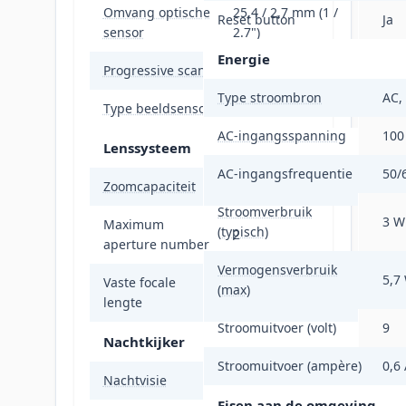
Omvang optische
25,4 / 2,7 mm (1 /
Reset button
Ja
sensor
2.7")
Energie
Progressive scan
Ja
Type stroombron
AC,
Type beeldsensor
CMOS
AC-ingangsspanning
100
Lenssysteem
AC-ingangsfrequentie
50/
Zoomcapaciteit
Nee
Stroomverbruik
3 W
Maximum
(typisch)
2
aperture number
Vermogensverbruik
5,7
Vaste focale
(max)
4 mm
lengte
Stroomuitvoer (volt)
9
Nachtkijker
Stroomuitvoer (ampère)
0,6
Nachtvisie
Ja
Eisen aan de omgeving