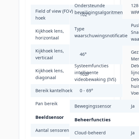
Ondersteunde
128
Field of view (FOV)
beveiligingsalgoritmen
WPA
102°
hoek
Pus
Type
Kijkhoek lens,
Sna
86°
waarschuwingsnotificatie
horizontaal
waa
Kijkhoek lens,
Gez
46°
verticaal
Men
Systeemfuncties
Det
Kijkhoek lens,
intelligente
lijn
102°
diagonaal
videobewaking (IVS)
Det
hui
Bereik kantelhoek
0 - 69°
Voe
Pan bereik
0 - 360°
Bewegingssensor
Ja
Beeldsensor
Beheerfuncties
Aantal sensoren
1
Cloud-beheerd
Ja