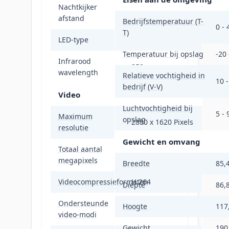
Nachtkijker
12 m
afstand
Bedrijfstemperatuur (T-
0 - 
T)
LED-type
IR
Temperatuur bij opslag
-20 
Infrarood
850 nm
wavelength
Relatieve vochtigheid in
10 
bedrijf (V-V)
Video
Luchtvochtigheid bij
5 -
Maximum
opslag
2880 x 1620 Pixels
resolutie
Gewicht en omvang
Totaal aantal
5 MP
megapixels
Breedte
85,
Videocompressieformaten
H.264
Diepte
86,
Ondersteunde
Hoogte
117
1620p
video-modi
Gewicht
190