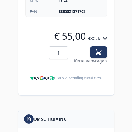
MPN
TC74
EAN
8885021371702
€ 55,00
excl. BTW
Aantal
Offerte aanvragen
4,5
·
4,0
·
Gratis verzending vanaf €250
OMSCHRIJVING