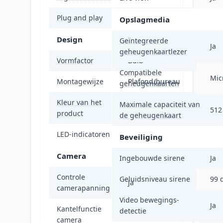
Plug and play
Ja
Opslagmedia
Design
Geïntegreerde
Ja
geheugenkaartlezer
Vormfactor
Bulb
Compatibele
Mic
Montagewijze
Plafond/bureau
geheugenkaarten
Kleur van het
Maximale capaciteit van
Zwart, Wit
512
product
de geheugenkaart
LED-indicatoren
Ja
Beveiliging
Camera
Ingebouwde sirene
Ja
Controle
Geluidsniveau sirene
99 
Ja
camerapanning
Video bewegings-
Ja
Kantelfunctie
detectie
Ja
camera