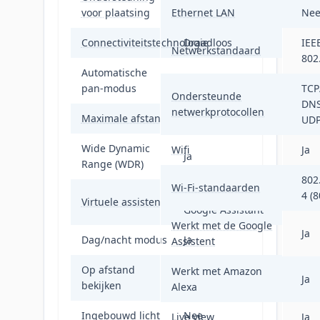
Binnen
voor plaatsing
Ethernet LAN
Ne
Connectiviteitstechnologie
Draadloos
IEE
Netwerkstandaard
802
Automatische
Ja
pan-modus
TCP
Ondersteunde
DNS
netwerkprotocollen
Maximale afstand
10 m
UD
Wide Dynamic
Wifi
Ja
Ja
Range (WDR)
802
Wi-Fi-standaarden
Amazon Alexa &
4 (
Virtuele assistent
Google Assistant
Werkt met de Google
Ja
Dag/nacht modus
Ja
Assistent
Op afstand
Werkt met Amazon
Ja
Ja
bekijken
Alexa
Ingebouwd licht
Nee
Live view
Ja