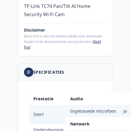
TP-Link TC74 Pan/Tilt AI Home
Security Wi-Fi Cam
Disclaimer
Beat-it.nl is niet verantwoordelijk voor eventuele
fouten in de documentatie van producten.
Meld
fout
SPECIFICATIES
Prestatie
Audio
Ingebouwde microfoon
IP-
Ja
Soort
beveiligingscamera
Netwerk
Ondersteuning