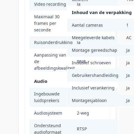
Video recording
Ja
Inhoud van de verpakking
Maximaal 30
frames per
30 fps
Aantal cameras
1
seconde
Meegeleverde kabels
AC
Ruisonderdrukking
Ja
Montage gereedschap
Ja
Aanpassing van
de
DNR
Inclusief schroeven
Ja
afbeeldingskwaliteit
Gebruikershandleiding
Ja
Audio
Inclusief verankering
Ja
Ingebouwde
Ja
luidsprekers
Montagesjabloon
Ja
Audiosysteem
2-weg
Ondersteund
RTSP
audioformaat