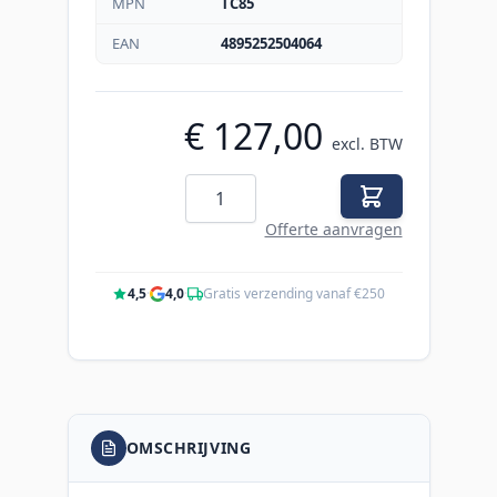
MPN
TC85
EAN
4895252504064
€ 127,00
excl. BTW
Aantal
Offerte aanvragen
4,5
·
4,0
·
Gratis verzending vanaf €250
OMSCHRIJVING