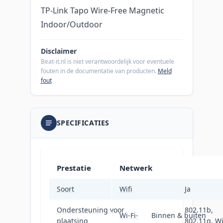
TP-Link Tapo Wire-Free Magnetic
Indoor/Outdoor
Disclaimer
Beat-it.nl is niet verantwoordelijk voor eventuele
fouten in de documentatie van producten.
Meld
fout
SPECIFICATIES
Prestatie
Netwerk
Soort
Wifi
IP-beveiligingscamer
Ja
Ondersteuning voor
802.11b,
Wi-Fi-
Binnen & buiten
plaatsing
802.11g, Wi