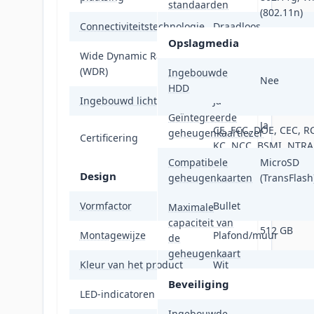
standaarden
(802.11n)
Connectiviteitstechnologie
Draadloos
Opslagmedia
Wide Dynamic Range
Ja
(WDR)
Ingebouwde
Nee
HDD
Ingebouwd licht
Ja
Geïntegreerde
Ja
CE, FCC, DOE, CEC, R
geheugenkaartlezer
Certificering
KC, NCC, BSMI, NTRA
Compatibele
MicroSD
Design
geheugenkaarten
(TransFlash
Vormfactor
Bullet
Maximale
capaciteit van
512 GB
Montagewijze
Plafond/muur
de
geheugenkaart
Kleur van het product
Wit
Beveiliging
LED-indicatoren
Status
Ingebouwde