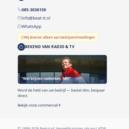
085-3036150
info@beat-it.nl
WhatsApp
Wij leveren alleen aan bedrijven/instellingen
BEKEND VAN RADIO & TV
"Wel blijven nadenken, hè?!"
Word de held van uw bedrijf — bestel slim, bespaar
direct.
Bekijk onze commercial
© 1999-2026 Beat-it.nl. Vermelde prijzen zijn excl. BTW