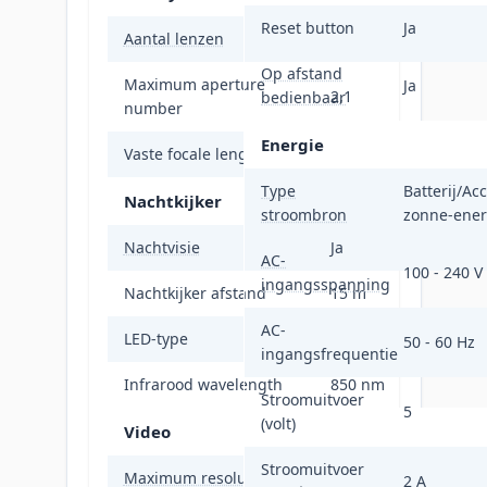
Reset button
Ja
Aantal lenzen
1
Op afstand
Maximum aperture
Ja
2,1
bedienbaar
number
Energie
Vaste focale lengte
2,1 mm
Type
Batterij/Acc
Nachtkijker
stroombron
zonne-ener
Nachtvisie
Ja
AC-
100 - 240 V
ingangsspanning
Nachtkijker afstand
15 m
AC-
LED-type
IR
50 - 60 Hz
ingangsfrequentie
Infrarood wavelength
850 nm
Stroomuitvoer
5
(volt)
Video
Stroomuitvoer
Maximum resolutie
2560 x 1440 Pixels
2 A