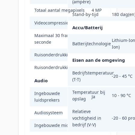
(ampère)
Totaal aantal megapixels
4 MP
Stand-by-tijd
180 dag(en
Videocompressieformaten
H.264
Accu/Batterij
Maximaal 30 frames per
15 fps
Lithium-Ion 
seconde
Batterijtechnologie
Ion)
Ruisonderdrukking
Ja
Eisen aan de omgeving
Ruisonderdrukkingstechnologie
3D-ruisonderdrukkin
Bedrijfstemperatuur
-20 - 45 °C
(T-T)
Audio
Temperatuur bij
Ingebouwde
10 - 90 °C
Ja
opslag
luidsprekers
Relatieve
Audiosysteem
2-weg
vochtigheid in
-20 - 60 pr
bedrijf (V-V)
Ingebouwde microfoon
Ja