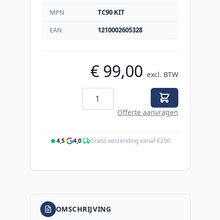
MPN
TC90 KIT
EAN
1210002605328
€ 99,00
excl. BTW
Aantal
Offerte aanvragen
4,5
·
4,0
·
Gratis verzending vanaf €250
OMSCHRIJVING