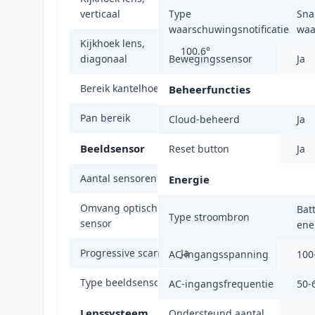
44.3°
verticaal
Type
Sna
waarschuwingsnotificatie
waa
Kijkhoek lens,
100.6°
diagonaal
Bewegingssensor
Ja
Bereik kantelhoek
0 - 90°
Beheerfuncties
Pan bereik
0 - 340°
Cloud-beheerd
Ja
Beeldsensor
Reset button
Ja
Aantal sensoren
1
Energie
Omvang optische
25,4 / 2,8 mm (1 /
Bat
Type stroombron
sensor
2.8")
ene
Progressive scan
Ja
AC-ingangsspanning
100
Type beeldsensor
CMOS
AC-ingangsfrequentie
50-
Lenssysteem
Ondersteund aantal