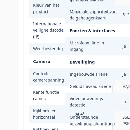
Kleur van het
Wit
product
Maximale capaciteit van
512
de geheugenkaart
Internationale
veiligheidscode
IP65
Poorten & interfaces
(IP)
Microfoon, line-in
Ja
Weerbestendig
Ja
ingang
Camera
Beveiliging
Controle
Ingebouwde sirene
Ja
Ja
camerapanning
Geluidsniveau sirene
97,
Kantelfunctie
Ja
camera
Video bewegings-
Ja
detectie
Kijkhoek lens,
84.4°
horizontaal
Ondersteunde
SSL
beveiligingsalgoritmen
PSK
Kijkhoek lens,