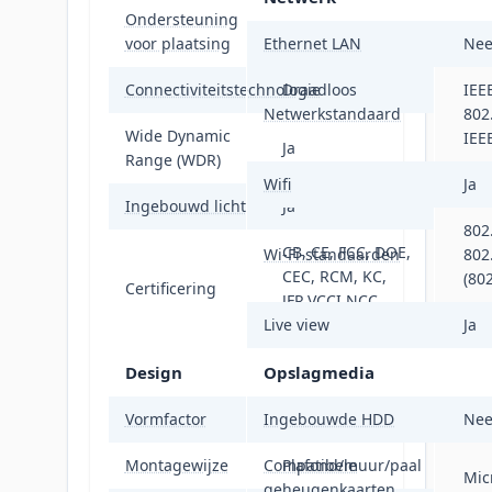
Ondersteuning
Buiten
voor plaatsing
Ethernet LAN
Ne
Connectiviteitstechnologie
Draadloos
IEE
Netwerkstandaard
802
Wide Dynamic
IEE
Ja
Range (WDR)
Wifi
Ja
Ingebouwd licht
Ja
802
CB, CE, FCC, DOE,
Wi-Fi-standaarden
802
CEC, RCM, KC,
(80
Certificering
JFR,VCCI,NCC,
Live view
BSMI, NTRA, IP65
Ja
Design
Opslagmedia
Vormfactor
Ingebouwde HDD
Bulb
Ne
Montagewijze
Compatibele
Plafond/muur/paal
Mic
geheugenkaarten