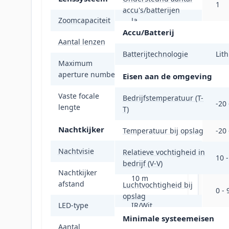
1
accu's/batterijen
Zoomcapaciteit
Ja
Accu/Batterij
Aantal lenzen
1
Batterijtechnologie
Lith
Maximum
1,6
aperture number
Eisen aan de omgeving
Vaste focale
Bedrijfstemperatuur (T-
4 mm
-20 
lengte
T)
Nachtkijker
Temperatuur bij opslag
-20 
Nachtvisie
Ja
Relatieve vochtigheid in
10 
bedrijf (V-V)
Nachtkijker
10 m
afstand
Luchtvochtigheid bij
0 -
opslag
LED-type
IR/Wit
Minimale systeemeisen
Aantal