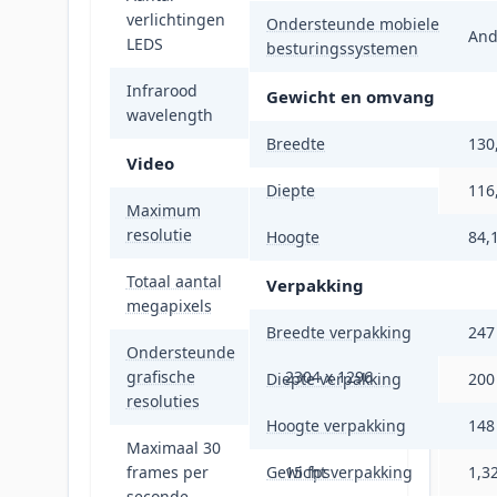
verlichtingen
4
Ondersteunde mobiele
And
LEDS
besturingssystemen
Infrarood
Gewicht en omvang
850 nm
wavelength
Breedte
130
Video
Diepte
116
Maximum
2304 x 1296 Pixels
resolutie
Hoogte
84,
Totaal aantal
Verpakking
3 MP
megapixels
Breedte verpakking
24
Ondersteunde
grafische
2304 x 1296
Diepte verpakking
20
resoluties
Hoogte verpakking
14
Maximaal 30
frames per
Gewicht verpakking
15 fps
1,3
seconde