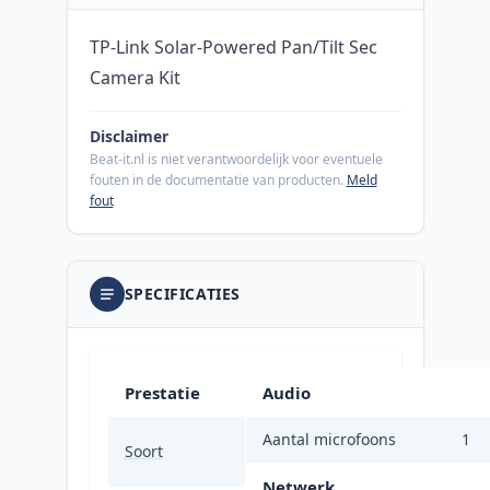
TP-Link Solar-Powered Pan/Tilt Sec
Camera Kit
Disclaimer
Beat-it.nl is niet verantwoordelijk voor eventuele
fouten in de documentatie van producten.
Meld
fout
SPECIFICATIES
Prestatie
Audio
Aantal microfoons
IP-
1
Soort
beveiligingscamera
Netwerk