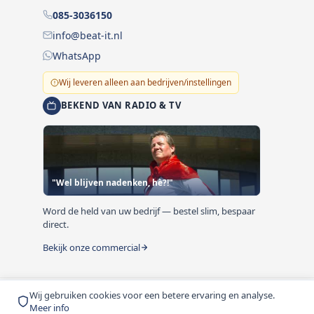
085-3036150
info@beat-it.nl
WhatsApp
Wij leveren alleen aan bedrijven/instellingen
BEKEND VAN RADIO & TV
"Wel blijven nadenken, hè?!"
Word de held van uw bedrijf — bestel slim, bespaar
direct.
Bekijk onze commercial
Wij gebruiken cookies voor een betere ervaring en analyse.
© 1999-2026 Beat-it.nl. Vermelde prijzen zijn excl. BTW
Meer info