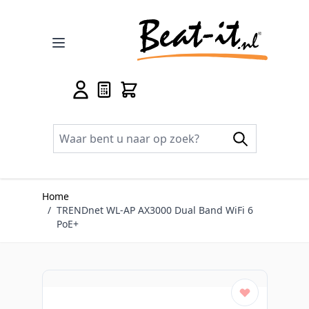
Ga naar de inhoud
Home
/
TRENDnet WL-AP AX3000 Dual Band WiFi 6
PoE+