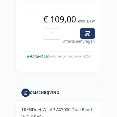
€ 109,00
excl. BTW
Aantal
Offerte aanvragen
4,5
·
4,0
·
Gratis verzending vanaf €250
OMSCHRIJVING
TRENDnet WL-AP AX3000 Dual Band
WiFi 6 PoE+