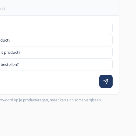
duct
oduct?
dit product?
 bestellen?
 antwoord op je productvragen, maar kan zich soms vergissen.