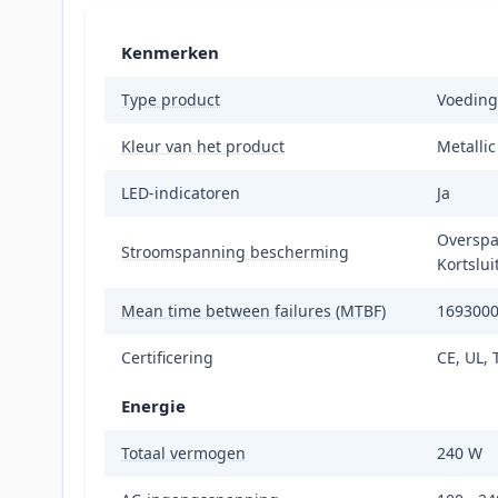
Kenmerken
Type product
Voeding
Kleur van het product
Metallic
LED-indicatoren
Ja
Overspa
Stroomspanning bescherming
Kortslui
Mean time between failures (MTBF)
1693000
Certificering
CE, UL, 
Energie
Totaal vermogen
240 W