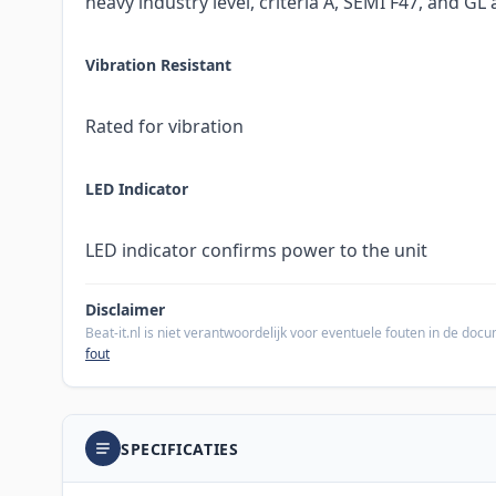
heavy industry level, criteria A, SEMI F47, and G
Vibration Resistant
Rated for vibration
LED Indicator
LED indicator confirms power to the unit
Disclaimer
Beat-it.nl is niet verantwoordelijk voor eventuele fouten in de do
fout
SPECIFICATIES