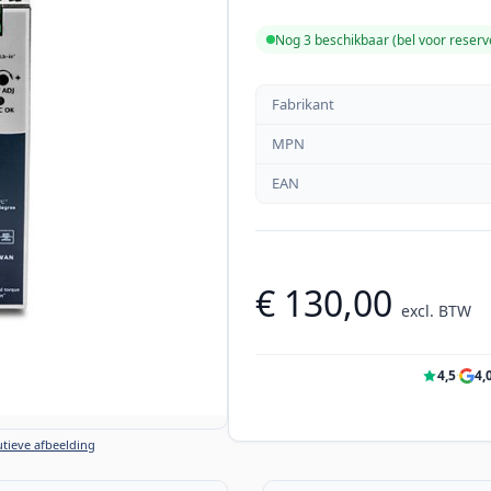
Nog 3 beschikbaar (bel voor reserv
Fabrikant
MPN
EAN
€ 130,00
excl. BTW
4,5
·
4,
tieve afbeelding