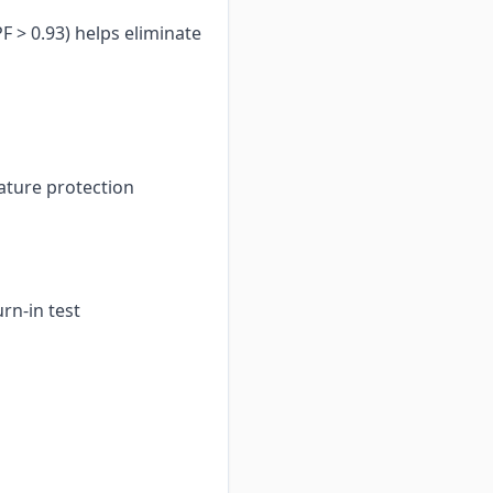
PF > 0.93) helps eliminate
ature protection
rn-in test