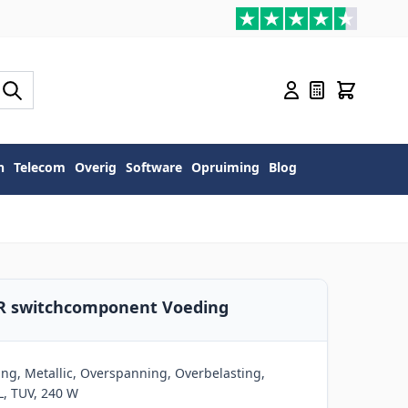
n
Telecom
Overig
Software
Opruiming
Blog
0R switchcomponent Voeding
ng, Metallic, Overspanning, Overbelasting,
L, TUV, 240 W