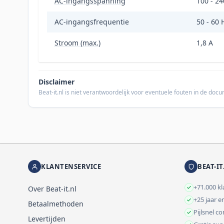
AC-ingangsspanning
100 - 24
AC-ingangsfrequentie
50 - 60 
Stroom (max.)
1,8 A
Disclaimer
Beat-it.nl is niet verantwoordelijk voor eventuele fouten in de do
KLANTENSERVICE
BEAT-IT
+71.000 k
Over Beat-it.nl
+25 jaar e
Betaalmethoden
Pijlsnel c
Levertijden