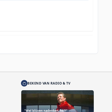
BEKEND VAN RADIO & TV
"Wel blijven nadenken, hè?!"