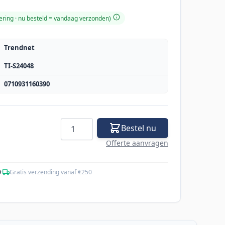
ering ·
nu besteld = vandaag verzonden
)
Trendnet
TI-S24048
0710931160390
Aantal
Bestel nu
Offerte aanvragen
0
·
Gratis verzending vanaf €250