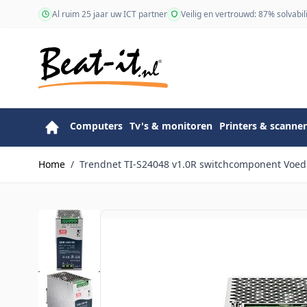
Ga naar de inhoud
Al ruim 25 jaar uw ICT partner
Veilig en vertrouwd: 87% solvabili
Computers
Tv's & monitoren
Printers & scanner
Home
/
Trendnet TI-S24048 v1.0R switchcomponent Voed