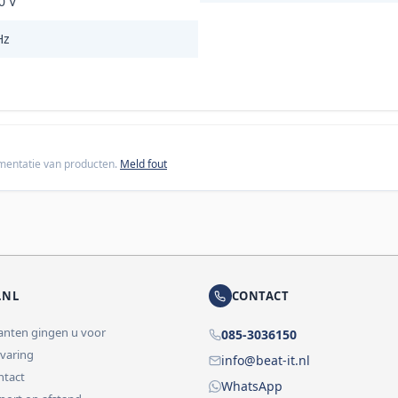
0 V
Hz
cumentatie van producten.
Meld fout
.NL
CONTACT
lanten gingen u voor
085-3036150
rvaring
info@beat-it.nl
ontact
WhatsApp