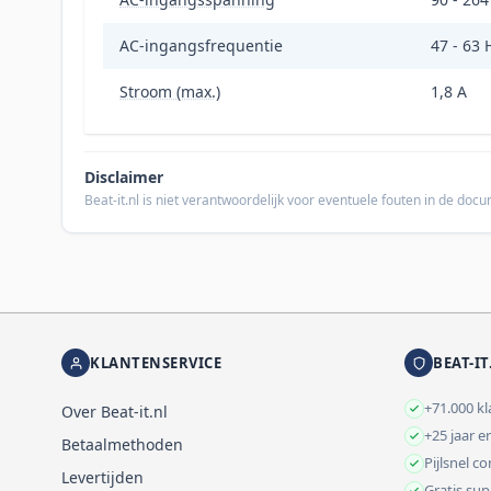
AC-ingangsfrequentie
47 - 63 
Stroom (max.)
1,8 A
Disclaimer
Beat-it.nl is niet verantwoordelijk voor eventuele fouten in de do
KLANTENSERVICE
BEAT-IT
+71.000 k
Over Beat-it.nl
+25 jaar e
Betaalmethoden
Pijlsnel c
Levertijden
Gratis su