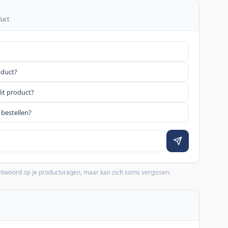
duct
oduct?
dit product?
 bestellen?
 antwoord op je productvragen, maar kan zich soms vergissen.