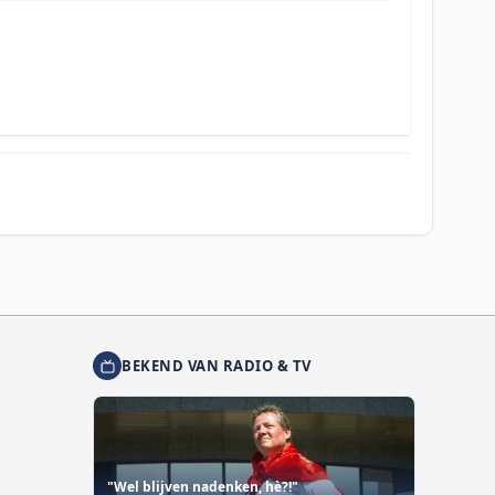
BEKEND VAN RADIO & TV
"Wel blijven nadenken, hè?!"