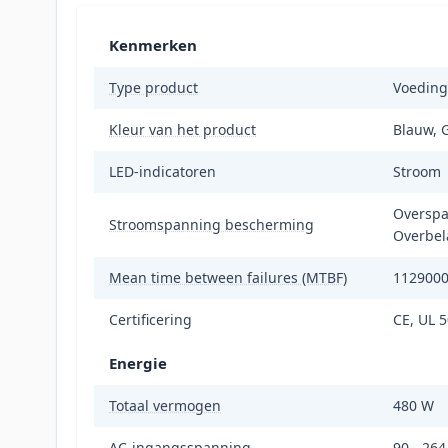
Kenmerken
Type product
Voeding
Kleur van het product
Blauw, G
LED-indicatoren
Stroom
Overspa
Stroomspanning bescherming
Overbela
Mean time between failures (MTBF)
1129000
Certificering
CE, UL 
Energie
Totaal vermogen
480 W
AC-ingangsspanning
90 - 264