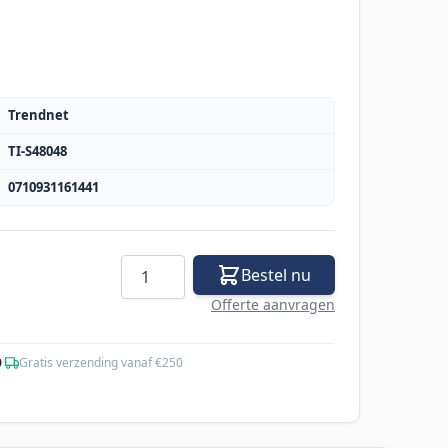
Trendnet
TI-S48048
0710931161441
Aantal
Bestel nu
Offerte aanvragen
0
·
Gratis verzending vanaf €250