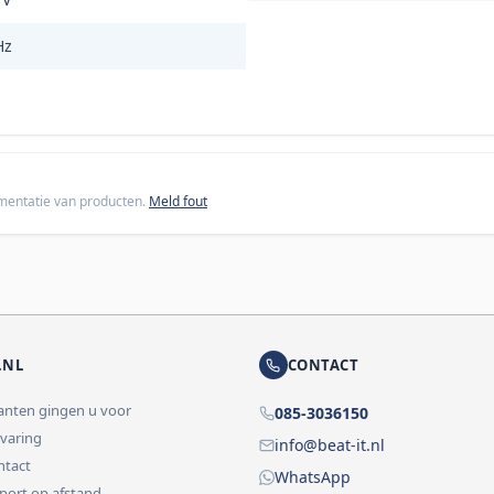
Hz
cumentatie van producten.
Meld fout
.NL
CONTACT
lanten gingen u voor
085-3036150
rvaring
info@beat-it.nl
ontact
WhatsApp
pport op afstand