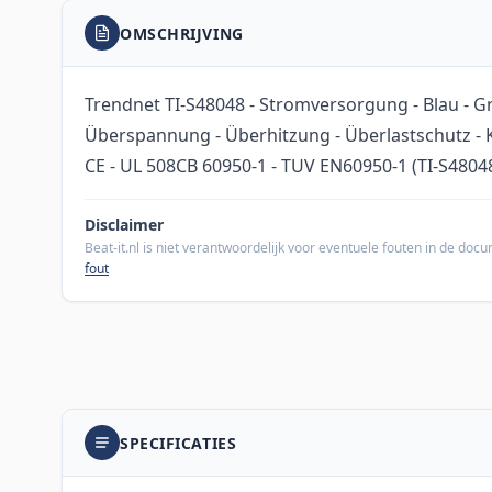
OMSCHRIJVING
Trendnet TI-S48048 - Stromversorgung - Blau - Gr
Überspannung - Überhitzung - Überlastschutz - K
CE - UL 508CB 60950-1 - TUV EN60950-1 (TI-S4804
Disclaimer
Beat-it.nl is niet verantwoordelijk voor eventuele fouten in de do
fout
SPECIFICATIES