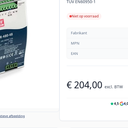
TUV EN60950-1
Niet op voorraad
Fabrikant
MPN
EAN
€ 204,00
excl. BTW
4,5
·
4,
tieve afbeelding