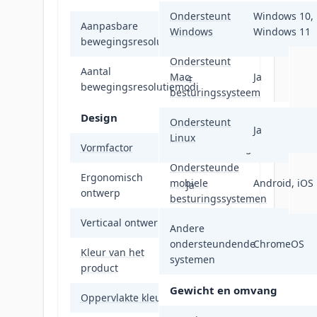
Ondersteunt
Windows 10,
Aanpasbare
Windows
Windows 11
Ja
bewegingsresolutie
Ondersteunt
Aantal
Mac-
Ja
4
bewegingsresolutiemodi
besturingssysteem
Design
Ondersteunt
Ja
Linux
Vormfactor
Rechtshandig
Ondersteunde
Ergonomisch
mobiele
Android, iOS
Ja
ontwerp
besturingssystemen
Verticaal ontwerp
Ja
Andere
ondersteundende
ChromeOS
Kleur van het
systemen
Zwart
product
Gewicht en omvang
Oppervlakte kleur
Monochromatisch