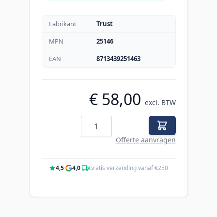
Fabrikant
Trust
MPN
25146
EAN
8713439251463
€ 58,00
excl. BTW
Aantal
Offerte aanvragen
4,5
·
4,0
·
Gratis verzending vanaf €250