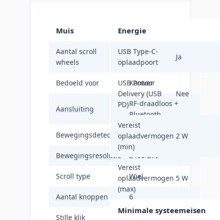
Muis
Energie
Aantal scroll
USB Type-C-
1
Ja
wheels
oplaadpoort
Bedoeld voor
USB Power
Kantoor
Delivery (USB
Nee
RF-draadloos +
PD)
Aansluiting
Bluetooth
Vereist
Bewegingsdetectietechnologie
Optisch
oplaadvermogen
2 W
(min)
Bewegingsresolutie
2400 DPI
Vereist
Scroll type
Wiel
oplaadvermogen
5 W
(max)
Aantal knoppen
6
Minimale systeemeisen
Stille klik
Ja