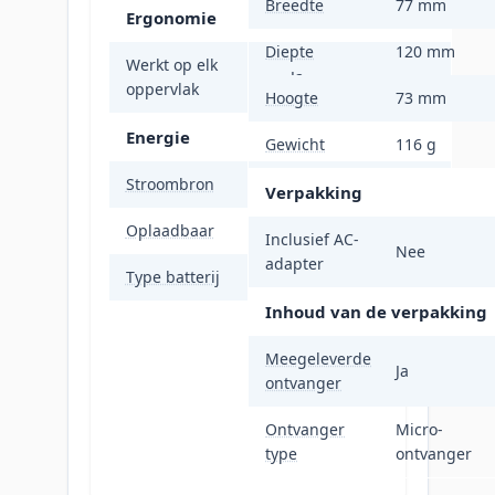
Breedte
77 mm
Ergonomie
Diepte
120 mm
Werkt op elk
Ja
oppervlak
Hoogte
73 mm
Energie
Gewicht
116 g
Stroombron
Batterijen
Verpakking
Oplaadbaar
Ja
Inclusief AC-
Nee
adapter
Type batterij
Ingebouwde accu
Inhoud van de verpakking
Meegeleverde
Ja
ontvanger
Ontvanger
Micro-
type
ontvanger