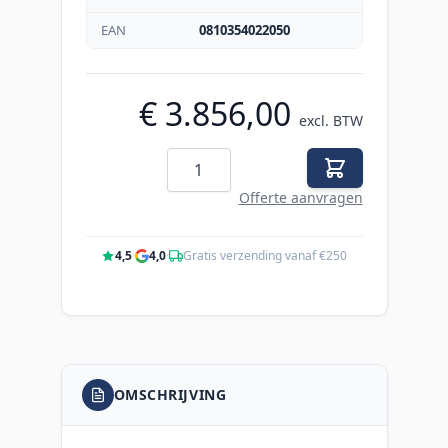
EAN
0810354022050
€ 3.856,00
excl. BTW
Aantal
Offerte aanvragen
4,5
·
4,0
·
Gratis verzending vanaf €250
OMSCHRIJVING