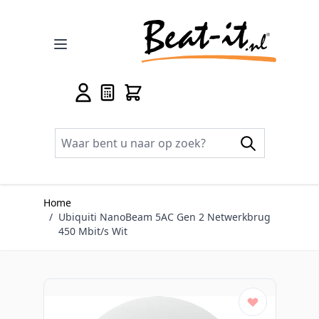
Ga naar de inhoud
Home
/
Ubiquiti NanoBeam 5AC Gen 2 Netwerkbrug
450 Mbit/s Wit