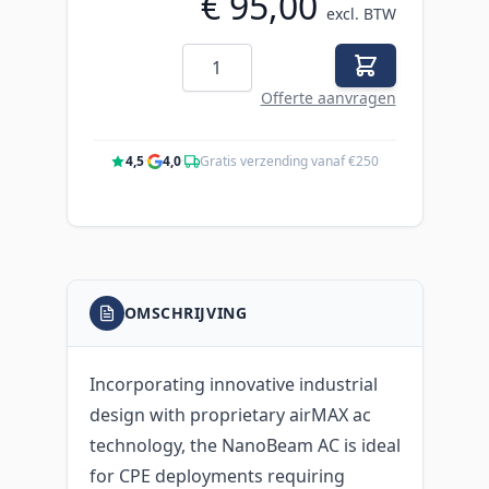
€ 95,00
excl. BTW
Aantal
Offerte aanvragen
4,5
·
4,0
·
Gratis verzending vanaf €250
OMSCHRIJVING
Incorporating innovative industrial
design with proprietary airMAX ac
technology, the NanoBeam AC is ideal
for CPE deployments requiring