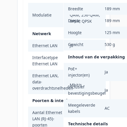
Breedte
16-QAM, 64-
189 mm
Modulatie
QAM, 256-QAM,
Diepte
189 mm
BPSK, QPSK
Hoogte
125 mm
Netwerk
Gewicht
530 g
Ethernet LAN
Ja
Inhoud van de verpakking
Interfacetype
Gigabit Ethernet
Ethernet LAN
PoE+
Ja
injector(en)
Ethernet LAN,
10,100,1000
data-
Mbit/s
Inclusief
overdrachtsnelheden
Ja
bevestigingsbeugel
Poorten & interfaces
Meegeleverde
AC
kabels
Aantal Ethernet
LAN (RJ-45)-
2
Technische details
poorten