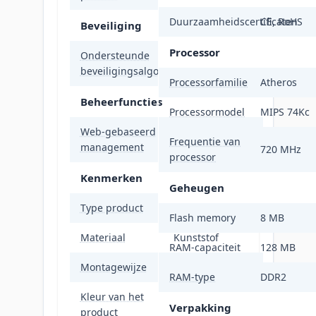
Duurzaamheidscertificaten
CE, RoHS
Beveiliging
Processor
Ondersteunde
WPA2
beveiligingsalgoritmen
Processorfamilie
Atheros
Beheerfuncties
Processormodel
MIPS 74Kc
Web-gebaseerd
Ja
Frequentie van
management
720 MHz
processor
Kenmerken
Geheugen
Type product
Netwerkbrug
Flash memory
8 MB
Materiaal
Kunststof
RAM-capaciteit
128 MB
Montagewijze
Paal/wand
RAM-type
DDR2
Kleur van het
Wit
Verpakking
product