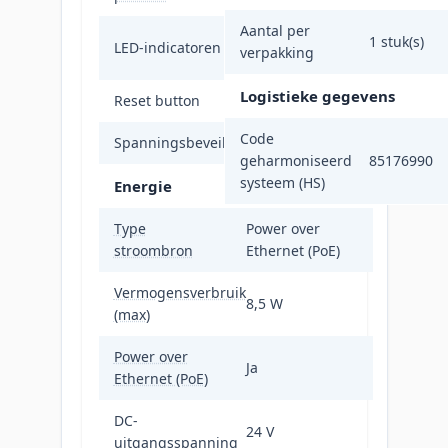
Aantal per
LAN, Stroom,
1 stuk(s)
LED-indicatoren
verpakking
Signaalsterkte
Logistieke gegevens
Reset button
Ja
Code
Spanningsbeveiliging
Ja
geharmoniseerd
85176990
systeem (HS)
Energie
Type
Power over
stroombron
Ethernet (PoE)
Vermogensverbruik
8,5 W
(max)
Power over
Ja
Ethernet (PoE)
DC-
24 V
uitgangsspanning