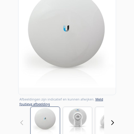
Afbeeldingen zijn indicatief en kunnen afwijken.
Meld
foutieve afbeelding
View larger image
View larger image
View large