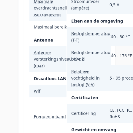
Maximale
Stroomuitvoer
0,5 A
overdrachtssnelheid
(ampère)
450 Mbit/s
van gegevens
Eisen aan de omgeving
Maximaal bereik
15000 m
Bedrijfstemperatuur
-40 - 80 °C
Antenne
(T-T)
Antenne
Bedrijfstemperatuur,
-40 - 176 °F
versterkingsniveau
bereik
19 dBi
(max)
Relatieve
vochtigheid in
5 - 95 proc
Draadloos LAN
bedrijf (V-V)
Wifi
Ja
Certificaten
5.15 - 5.875;
5.15 - 5.25; 5.25
CE, FCC, IC,
Certificering
Frequentieband
- 5.35; 5.47 -
RoHS
5.725; 5.725 -
Gewicht en omvang
5.85 GHz