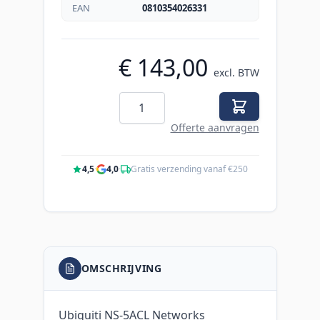
EAN
0810354026331
€ 143,00
excl. BTW
Aantal
Offerte aanvragen
4,5
·
4,0
·
Gratis verzending vanaf €250
OMSCHRIJVING
Ubiquiti NS-5ACL Networks