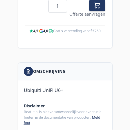
Aantal
Offerte aanvragen
4,5
·
4,0
·
Gratis verzending vanaf €250
OMSCHRIJVING
Ubiquiti UniFi U6+
Disclaimer
Beat-it.nl is niet verantwoordelijk voor eventuele
fouten in de documentatie van producten.
Meld
fout