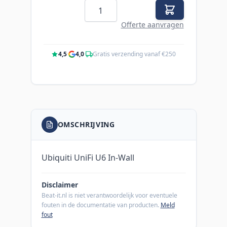
Aantal
Offerte aanvragen
4,5
·
4,0
·
Gratis verzending vanaf €250
OMSCHRIJVING
Ubiquiti UniFi U6 In-Wall
Disclaimer
Beat-it.nl is niet verantwoordelijk voor eventuele
fouten in de documentatie van producten.
Meld
fout