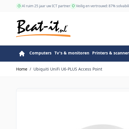
Ga naar de inhoud
Al ruim 25 jaar uw ICT partner
Veilig en vertrouwd: 87% solvabili
Computers
Tv's & monitoren
Printers & scanner
Home
/
Ubiquiti UniFi U6-PLUS Access Point