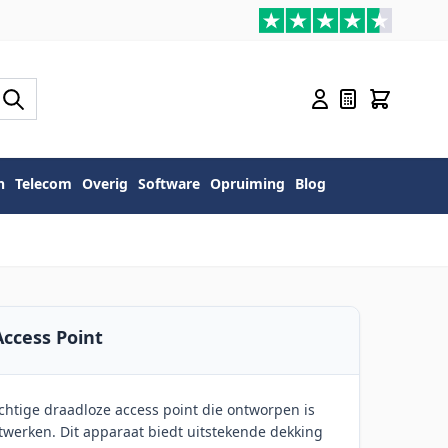
n
Telecom
Overig
Software
Opruiming
Blog
Access Point
achtige draadloze access point die ontworpen is
twerken. Dit apparaat biedt uitstekende dekking