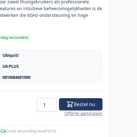
oor zowel thuisgebruikers als professionele
features en intuïtieve beheersmogelijkheden is de
netwerken die 6GHz-ondersteuning en hoge
andag verzonden
)
Ubiquiti
U6-PLUS
0810084691090
Aantal
Bestel nu
Offerte aanvragen
0
·
Gratis verzending vanaf €250