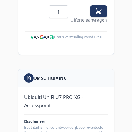
Aantal
Offerte aanvragen
4,5
·
4,0
·
Gratis verzending vanaf €250
OMSCHRIJVING
Ubiquiti UniFi U7-PRO-XG -
Accesspoint
Disclaimer
Beat-it.nl is niet verantwoordelijk voor eventuele