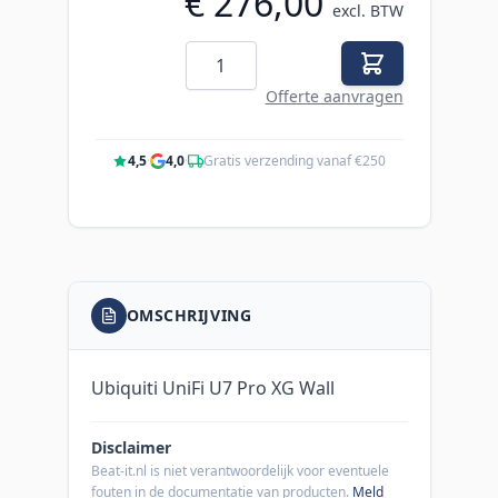
€ 276,00
excl. BTW
Aantal
Offerte aanvragen
4,5
·
4,0
·
Gratis verzending vanaf €250
OMSCHRIJVING
Ubiquiti UniFi U7 Pro XG Wall
Disclaimer
Beat-it.nl is niet verantwoordelijk voor eventuele
fouten in de documentatie van producten.
Meld