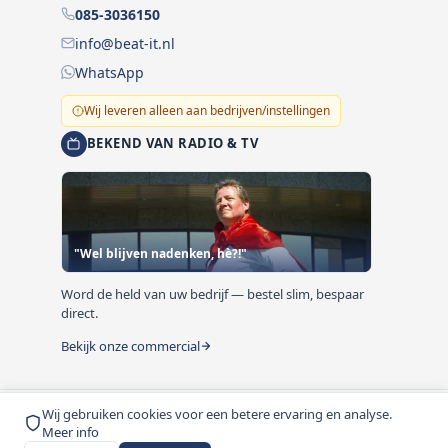
085-3036150
info@beat-it.nl
WhatsApp
Wij leveren alleen aan bedrijven/instellingen
BEKEND VAN RADIO & TV
"Wel blijven nadenken, hè?!"
Word de held van uw bedrijf — bestel slim, bespaar
direct.
Bekijk onze commercial
Wij gebruiken cookies voor een betere ervaring en analyse.
© 1999-2026 Beat-it.nl. Vermelde prijzen zijn excl. BTW
Meer info