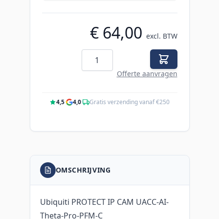
€ 64,00
excl. BTW
Aantal
Offerte aanvragen
4,5
·
4,0
·
Gratis verzending vanaf €250
OMSCHRIJVING
Ubiquiti PROTECT IP CAM UACC-AI-
Theta-Pro-PFM-C