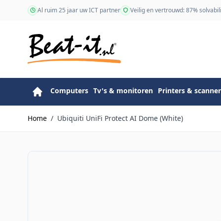
Ga naar de inhoud
Al ruim 25 jaar uw ICT partner
Veilig en vertrouwd: 87% solvabili
Computers
Tv's & monitoren
Printers & scanner
Home
/
Ubiquiti UniFi Protect AI Dome (White)