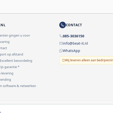
.NL
CONTACT
lanten gingen u voor
085-3036150
rvaring
info@beat-it.nl
ontact
WhatsApp
pport op afstand
Wij leveren alleen aan bedrijven/i
 Excellent beoordeling
ijs garantie *
 levering
rzending
 in software & netwerken
vermeld.
o