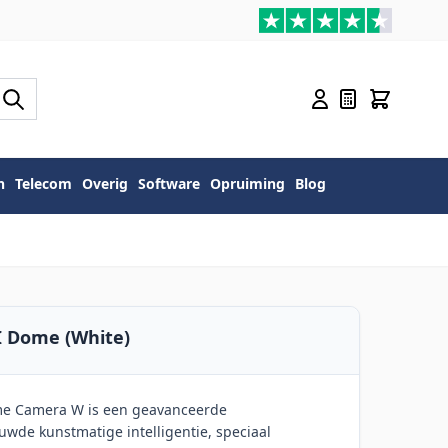
n
Telecom
Overig
Software
Opruiming
Blog
AI Dome (White)
ome Camera W is een geavanceerde
wde kunstmatige intelligentie, speciaal