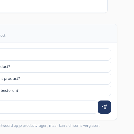
duct
oduct?
dit product?
 bestellen?
 antwoord op je productvragen, maar kan zich soms vergissen.