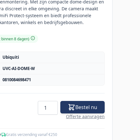
tenmontering. Met zijn compacte dome-design en
ra discreet in elke omgeving. De camera maakt
UniFi Protect-systeem en biedt professionele
r kantoren, winkels en bedrijfsgebouwen.
t binnen 8 dagen)
Ubiquiti
UVC-AI-DOME-W
0810084698471
Aantal
Bestel nu
Offerte aanvragen
0
·
Gratis verzending vanaf €250