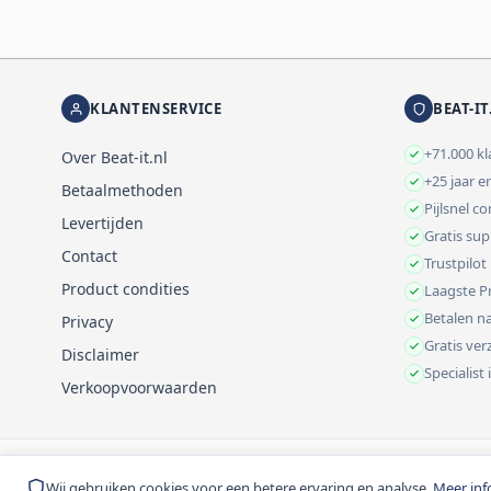
KLANTENSERVICE
BEAT-IT
+71.000 k
Over Beat-it.nl
+25 jaar e
Betaalmethoden
Pijlsnel c
Levertijden
Gratis su
Contact
Trustpilot
Product condities
Laagste Pr
Betalen na
Privacy
Gratis ve
Disclaimer
Specialist
Verkoopvoorwaarden
© 1999-2026 Beat-it.nl. Vermelde prijzen zijn excl. BTW tenzij anders 
Wij gebruiken cookies voor een betere ervaring en analyse.
Meer inf