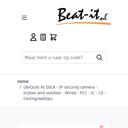
Ga naar de inhoud
Home
/
UbiQuiti AI DSLR - IP security camera -
Indoor and outdoor - Wired - FCC - IC - CE -
Ceiling/wall/po