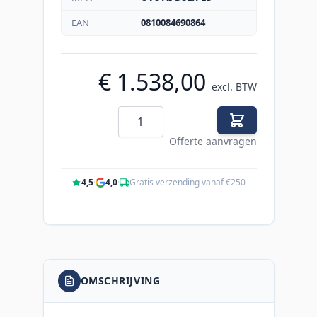
EAN
0810084690864
€ 1.538,00
excl. BTW
Aantal
Offerte aanvragen
4,5
·
4,0
·
Gratis verzending vanaf €250
OMSCHRIJVING