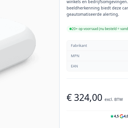
winkels en bedrijfsomgevingen.
beeldherkenning biedt deze ca
geautomatiseerde alerting.
20+ op voorraad (
nu besteld = van
Fabrikant
MPN
EAN
€ 324,00
excl. BTW
4,5
·
4,