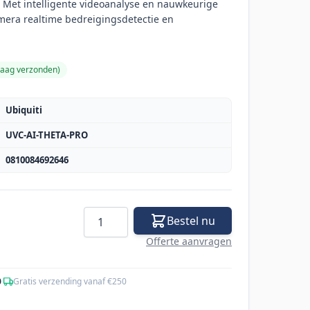
 Met intelligente videoanalyse en nauwkeurige
mera realtime bedreigingsdetectie en
daag verzonden
)
Ubiquiti
UVC-AI-THETA-PRO
0810084692646
Aantal
Bestel nu
Offerte aanvragen
0
·
Gratis verzending vanaf €250