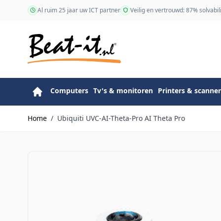
Ga naar de inhoud
Al ruim 25 jaar uw ICT partner
Veilig en vertrouwd: 87% solvabili
Computers
Tv's & monitoren
Printers & scanner
Home
/
Ubiquiti UVC-AI-Theta-Pro AI Theta Pro