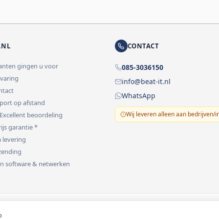
.NL
CONTACT
lanten gingen u voor
085-3036150
rvaring
info@beat-it.nl
ontact
WhatsApp
pport op afstand
Wij leveren alleen aan bedrijven/i
 Excellent beoordeling
ijs garantie *
 levering
rzending
 in software & netwerken
vermeld.
o