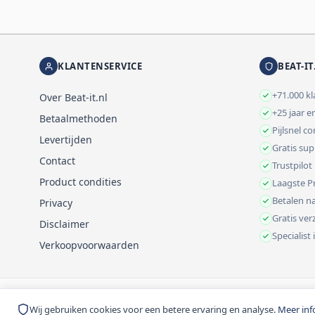
KLANTENSERVICE
BEAT-IT
+71.000 k
Over Beat-it.nl
+25 jaar e
Betaalmethoden
Pijlsnel c
Levertijden
Gratis su
Contact
Trustpilot
Product condities
Laagste Pr
Betalen na
Privacy
Gratis ve
Disclaimer
Specialist
Verkoopvoorwaarden
© 1999-2026 Beat-it.nl. Vermelde prijzen zijn excl. BTW tenzij anders 
Wij gebruiken cookies voor een betere ervaring en analyse.
Meer inf