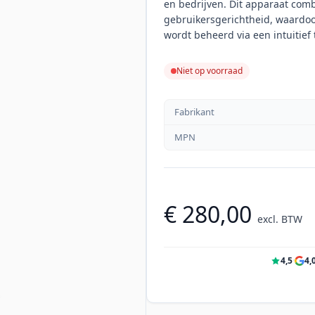
en bedrijven. Dit apparaat com
gebruikersgerichtheid, waardoo
wordt beheerd via een intuitief
Niet op voorraad
Fabrikant
MPN
€ 280,00
excl. BTW
4,5
·
4,