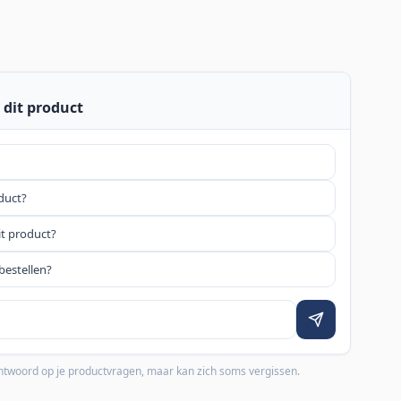
 dit product
oduct?
it product?
bestellen?
 antwoord op je productvragen, maar kan zich soms vergissen.