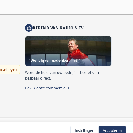
BEKEND VAN RADIO & TV
"Wel blijven nadenken, hè?!"
nstellingen
Word de held van uw bedrijf — bestel slim,
bespaar direct.
Bekijk onze commercial
Instellingen
Accepteren