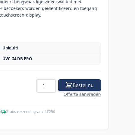
bineert hoogwaardige videokwaliteit met
r bezoekers worden geïdentificeerd en toegang
 touchscreen-display.
Ubiquiti
UVC-G4 DB PRO
Aantal
Bestel nu
Offerte aanvragen
0
·
Gratis verzending vanaf €250