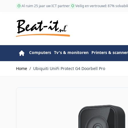
Ga naar de inhoud
Al ruim 25 jaar uw ICT partner
Veilig en vertrouwd: 87% solvabili
Computers
Tv's & monitoren
Printers & scanner
Home
/
Ubiquiti UniFi Protect G4 Doorbell Pro