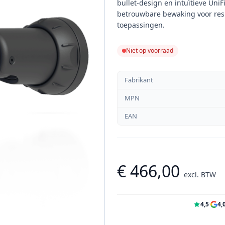
bullet-design en intuïtieve UniF
betrouwbare bewaking voor resi
toepassingen.
Niet op voorraad
Fabrikant
MPN
EAN
€ 466,00
excl. BTW
4,5
·
4,