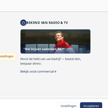
BEKEND VAN RADIO & TV
"Wel blijven nadenken, hè?!"
nstellingen
Word de held van uw bedrijf — bestel slim,
bespaar direct.
Bekijk onze commercial
Instellingen
Accepteren