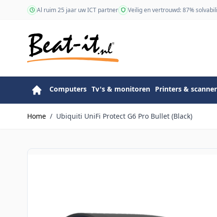
Ga naar de inhoud
Al ruim 25 jaar uw ICT partner
Veilig en vertrouwd: 87% solvabili
Computers
Tv's & monitoren
Printers & scanner
Home
/
Ubiquiti UniFi Protect G6 Pro Bullet (Black)