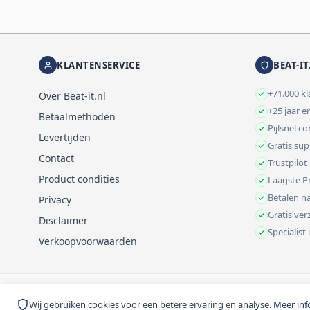
KLANTENSERVICE
BEAT-IT
+71.000 k
Over Beat-it.nl
+25 jaar e
Betaalmethoden
Pijlsnel c
Levertijden
Gratis su
Contact
Trustpilot
Product condities
Laagste Pr
Betalen na
Privacy
Gratis ve
Disclaimer
Specialist
Verkoopvoorwaarden
© 1999-2026 Beat-it.nl. Vermelde prijzen zijn excl. BTW tenzij anders 
Wij gebruiken cookies voor een betere ervaring en analyse.
Meer inf