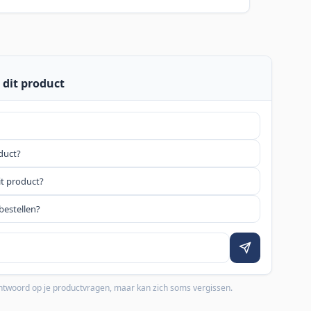
 dit product
oduct?
it product?
bestellen?
 antwoord op je productvragen, maar kan zich soms vergissen.