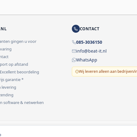
.NL
CONTACT
lanten gingen u voor
085-3036150
rvaring
info@beat-it.nl
ontact
WhatsApp
pport op afstand
Wij leveren alleen aan bedrijven/i
 Excellent beoordeling
ijs garantie *
 levering
rzending
 in software & netwerken
vermeld.
o