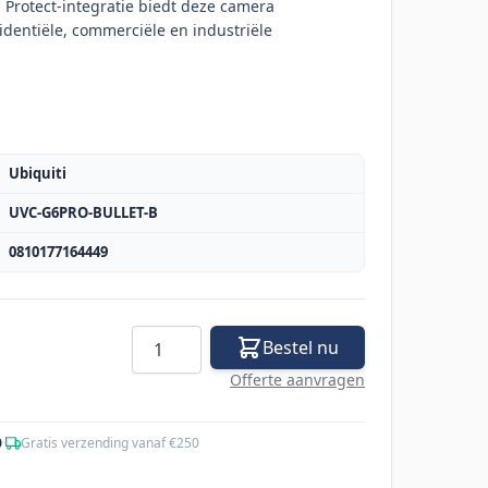
i Protect-integratie biedt deze camera
dentiële, commerciële en industriële
Ubiquiti
UVC-G6PRO-BULLET-B
0810177164449
Aantal
Bestel nu
Offerte aanvragen
0
·
Gratis verzending vanaf €250