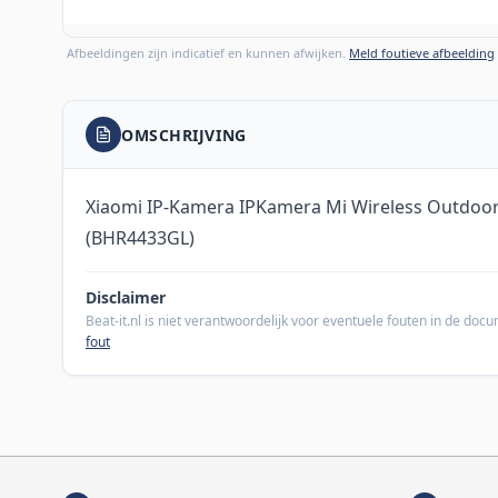
Afbeeldingen zijn indicatief en kunnen afwijken.
Meld foutieve afbeelding
OMSCHRIJVING
Xiaomi IP-Kamera IPKamera Mi Wireless Outdoo
(BHR4433GL)
Disclaimer
Beat-it.nl is niet verantwoordelijk voor eventuele fouten in de do
fout