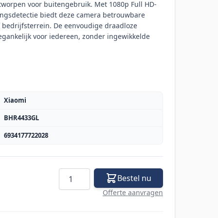
tworpen voor buitengebruik. Met 1080p Full HD-
gingsdetectie biedt deze camera betrouwbare
of bedrijfsterrein. De eenvoudige draadloze
oegankelijk voor iedereen, zonder ingewikkelde
Xiaomi
BHR4433GL
6934177722028
Aantal
Bestel nu
Offerte aanvragen