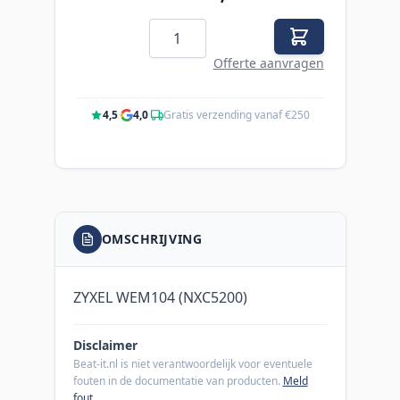
Aantal
Offerte aanvragen
4,5
·
4,0
·
Gratis verzending vanaf €250
OMSCHRIJVING
ZYXEL WEM104 (NXC5200)
Disclaimer
Beat-it.nl is niet verantwoordelijk voor eventuele
fouten in de documentatie van producten.
Meld
fout